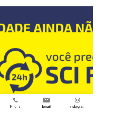
faz com Tecnologias WEB
SCI!
Com o SCI Report você terá todos os recursos
para digitalizar os serviços contábeis. Vai
oferecer atendimento contábil 24h no seu
site...
Phone
Email
Instagram