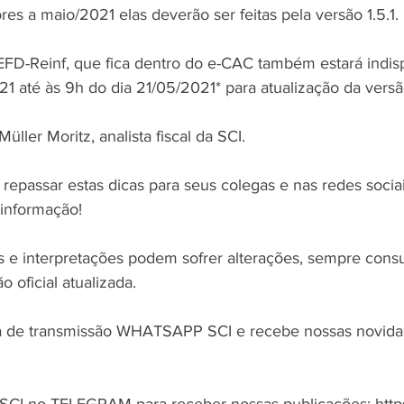
es a maio/2021 elas deverão ser feitas pela versão 1.5.1. 
 EFD-Reinf, que fica dentro do e-CAC também estará indisp
 até às 9h do dia 21/05/2021* para atualização da versão
üller Moritz, analista fiscal da SCI.
 repassar estas dicas para seus colegas e nas redes socia
informação!
s e interpretações podem sofrer alterações, sempre consu
o oficial atualizada.
sta de transmissão WHATSAPP SCI e recebe nossas novida
SCI no TELEGRAM para receber nossas publicações: http