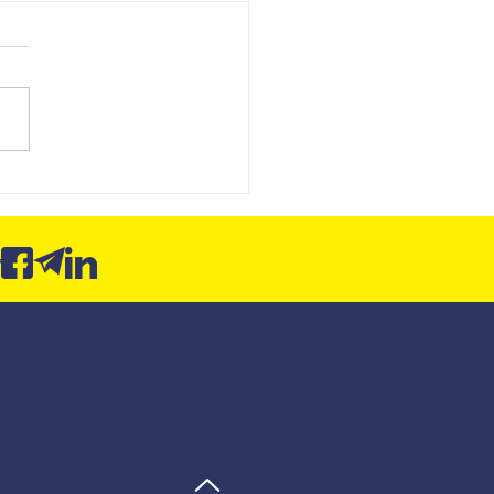
board SCI: da entrega de
órios para a contabilidade
ltiva