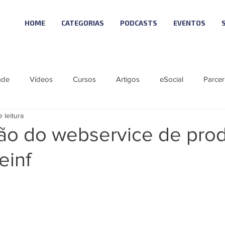
HOME
CATEGORIAS
PODCASTS
EVENTOS
ade
Vídeos
Cursos
Artigos
eSocial
Parcer
 leitura
tícias
Material Especial
Cursos VISUAL
Vagas
ção do webservice de pro
einf
ie eSocial_Cleide
Podcast - SCI NEWS
Série SST eSocial
 Visual
Linha Visual
ÚNICO
LGPD 10
Reforma T