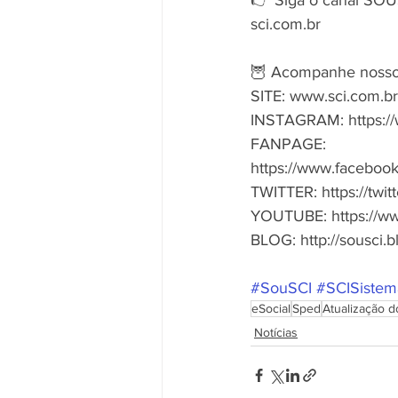
sci.com.br
🦉 Acompanhe nosso s
SITE: www.sci.com.br
INSTAGRAM: https://
FANPAGE:
https://www.facebook
TWITTER: https://twitt
YOUTUBE: https://w
BLOG: http://sousci.
#SouSCI
#SCISistem
eSocial
Sped
Atualização 
Notícias