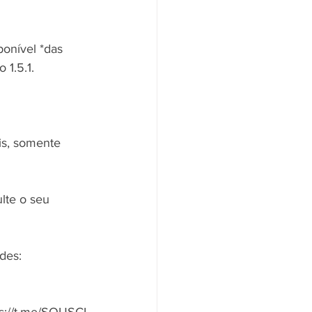
onível *das 
 1.5.1.
is, somente 
lte o seu 
des: 
s://t.me/SOUSCI