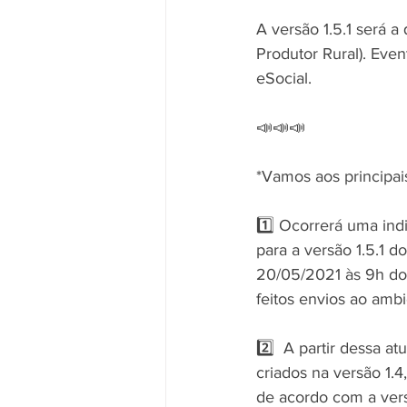
A versão 1.5.1 será 
Produtor Rural). Eve
eSocial.
📣📣📣
*Vamos aos principai
1️⃣ Ocorrerá uma ind
para a versão 1.5.1 d
20/05/2021 às 9h do 
feitos envios ao amb
2️⃣  A partir dessa a
criados na versão 1.
de acordo com a versã