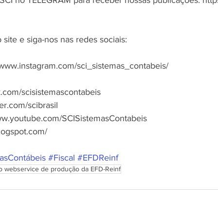
ite e siga-nos nas redes sociais:
www.instagram.com/sci_sistemas_contabeis/
.com/scisistemascontabeis
er.com/scibrasil
ww.youtube.com/SCISistemasContabeis
blogspot.com/
asContábeis
#Fiscal
#EFDReinf
do webservice de produção da EFD-Reinf