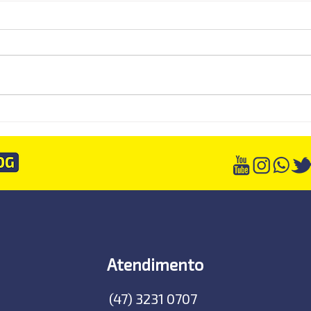
Muitas empresas descobrirão
Dash
tarde demais que estavam
relat
vendendo pelo preço errado
consu
Atendimento
(47) 3231 0707