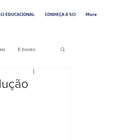
SCI EDUCACIONAL
CONHEÇA A SCI
More
ias
E-books
Folha
Fiscal
dução
Descodifica SCI
ributária