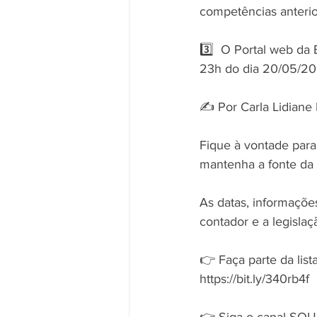
competências anterior
3️⃣  O Portal web da
23h do dia 20/05/2021
✍️ Por Carla Lidiane M
Fique à vontade para
mantenha a fonte da 
As datas, informaçõe
contador e a legislaçã
👉 Faça parte da li
https://bit.ly/340rb4f
👉 Siga o canal SOU