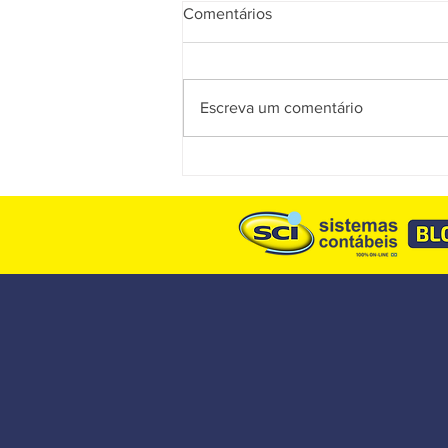
Comentários
Escreva um comentário
Reforma Tributária: entenda o
que realmente mudou na
obrigatoriedade dos
documentos fiscais