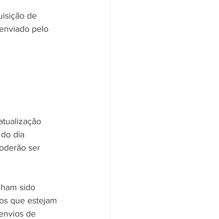
isição de 
 enviado pelo 
atualização 
 do dia 
oderão ser 
nham sido 
vos que estejam 
envios de 