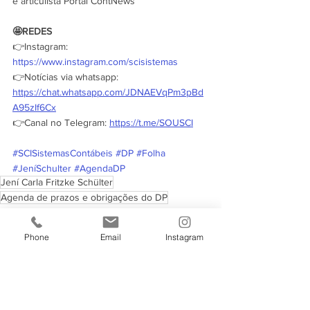
e articulista Portal ContNews
🤩REDES
👉Instagram: 
https://www.instagram.com/scisistemas
👉Notícias via whatsapp: 
https://chat.whatsapp.com/JDNAEVqPm3pBd
A95zIf6Cx
👉Canal no Telegram: 
https://t.me/SOUSCI
#SCISistemasContábeis
#DP
#Folha
#JeníSchulter
#AgendaDP
Jení Carla Fritzke Schülter
Agenda de prazos e obrigações do DP
Cursos
Notícias
Phone
Email
Instagram