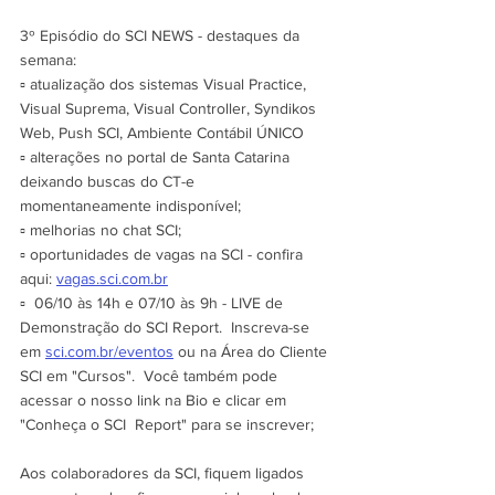
3º Episódio do SCI NEWS - destaques da 
semana: 
▫️ atualização dos sistemas Visual Practice, 
Visual Suprema, Visual Controller, Syndikos 
Web, Push SCI, Ambiente Contábil ÚNICO 
▫️ alterações no portal de Santa Catarina 
deixando buscas do CT-e 
momentaneamente indisponível;
▫️ melhorias no chat SCI;
▫️ oportunidades de vagas na SCI - confira 
aqui: 
vagas.sci.com.br
▫️  06/10 às 14h e 07/10 às 9h - LIVE de 
Demonstração do SCI Report.  Inscreva-se 
em 
sci.com.br/eventos
 ou na Área do Cliente 
SCI em "Cursos".  Você também pode 
acessar o nosso link na Bio e clicar em 
"Conheça o SCI  Report" para se inscrever;
Aos colaboradores da SCI, fiquem ligados 