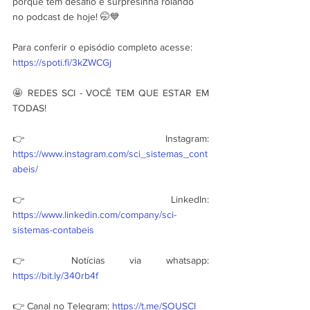
porque tem desafio e surpresinha rolando 
no podcast de hoje! 🤭💙
Para conferir o episódio completo acesse: 
https://spoti.fi/3kZWCGj
🤩 REDES SCI - VOCÊ TEM QUE ESTAR EM 
TODAS!
👉 Instagram: 
https://www.instagram.com/sci_sistemas_cont
abeis/
👉 LinkedIn: 
https://www.linkedin.com/company/sci-
sistemas-contabeis
👉 Notícias via whatsapp: 
https://bit.ly/340rb4f
👉 Canal no Telegram: 
https://t.me/SOUSCI