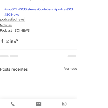
#souSCI
#SCISistemasContabeis
#podcastSCI
#SCINews
podcast
scinews
Notícias
Podcast - SCI NEWS
Ver tudo
Posts recentes