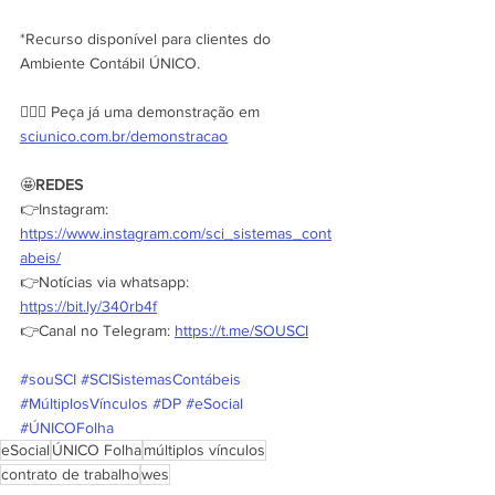
*Recurso disponível para clientes do 
Ambiente Contábil ÚNICO. 
🙋🏽‍♂️ Peça já uma demonstração em 
sciunico.com.br/demonstracao
🤩
REDES
👉Instagram: 
https://www.instagram.com/sci_sistemas_cont
abeis/
👉Notícias via whatsapp: 
https://bit.ly/340rb4f
👉Canal no Telegram: 
https://t.me/SOUSCI
#souSCI
#SCISistemasContábeis
#MúltiplosVínculos
#DP
#eSocial
#ÚNICOFolha
eSocial
ÚNICO Folha
múltiplos vínculos
contrato de trabalho
wes