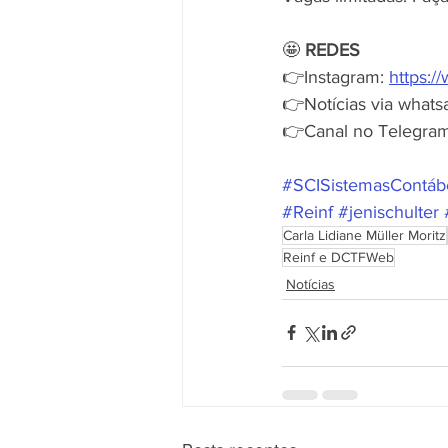
🤩 
REDES
👉Instagram: 
https:/
👉Notícias via whats
👉Canal no Telegram
#SCISistemasContáb
#Reinf
#jenischulter
Carla Lidiane Müller Moritz
Reinf e DCTFWeb
Notícias