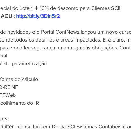
ecial do Lote 1 ➕ 10% de desconto para Clientes SCI!
AQUI: 
http://bit.ly/3Din5r2
 de novidades e o Portal ContNews lançou um novo curso
cendo todos os detalhes e áreas impactadas. E, é claro, m
 para você ter segurança na entrega das obrigações. Conf
cial
cial - parametrização
 forma de cálculo
FD-REINF 
CTFWeb
ecolhimento do IR
rts:
chülter
 - consultora em DP da SCI Sistemas Contábeis e arti