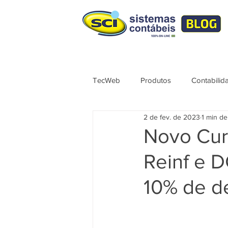
TecWeb
Produtos
Contabilid
2 de fev. de 2023
1 min de
Lives
Cursos ÚNICO
No
Novo Curs
Reinf e 
Contábil
Tributação
Sér
10% de d
Syndkos
TecWEB
Novo