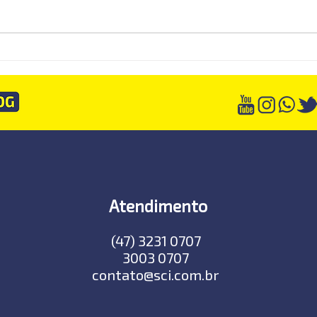
Muitas empresas descobrirão
Dash
tarde demais que estavam
relat
vendendo pelo preço errado
consu
Atendimento
(47) 3231 0707
3003 0707
contato@sci.com.br