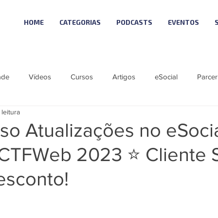
HOME
CATEGORIAS
PODCASTS
EVENTOS
ade
Vídeos
Cursos
Artigos
eSocial
Parcer
 leitura
tícias
Material Especial
Cursos VISUAL
Vagas
o Atualizações no eSocia
DCTFWeb 2023 ⭐ Cliente 
ie eSocial_Cleide
Podcast - SCI NEWS
Série SST eSocial
esconto!
 Visual
Linha Visual
ÚNICO
LGPD 10
Reforma T