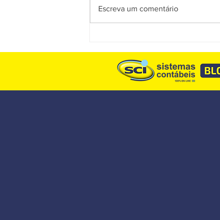
Escreva um comentário
Reforma Tributária: entenda o
que realmente mudou na
obrigatoriedade dos
documentos fiscais