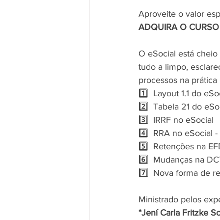
Aproveite o valor esp
ADQUIRA O CURSO 
O eSocial está cheio
tudo a limpo, esclare
processos na prática
1️⃣  Layout 1.1 do eSo
2️⃣  Tabela 21 do eSo
3️⃣  IRRF no eSocial
4️⃣  RRA no eSocial -
5️⃣  Retenções na E
6️⃣  Mudanças na D
7️⃣  Nova forma de r
Ministrado pelos expe
*Jení Carla Fritzke S