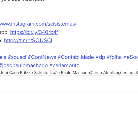
/www.instagram.com/scisistemas/
app: 
https://bit.ly/340rb4f
: 
https://t.me/SOUSCI
eis
#sousci
#ContNews
#Contabilidade
#dp
#folha
#eSoc
#joaopaulomachado
#carlamoritz
Jení Carla Fritzke Schulter
João Paulo Machado
Curso Atualizações no e