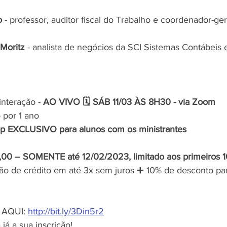
o
 - professor, auditor fiscal do Trabalho e coordenador-ge
 Moritz
 - analista de negócios da SCI Sistemas Contábeis e 
nteração - 
AO VIVO 🗓️ SÁB 11/03 ÀS 8H30 - via Zoom
 por 1 ano
p EXCLUSIVO para alunos com os ministrantes
,00 – SOMENTE até 12/02/2023, limitado aos primeiros 10
ão de crédito em até 3x sem juros ➕ 10% de desconto par
AQUI: 
http://bit.ly/3Din5r2
já a sua inscrição!