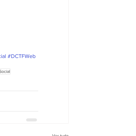
ial
#DCTFWeb
Social
Ver tudo