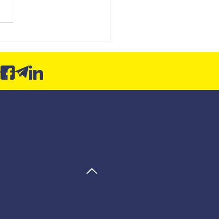
board SCI: da entrega de
órios para a contabilidade
ltiva