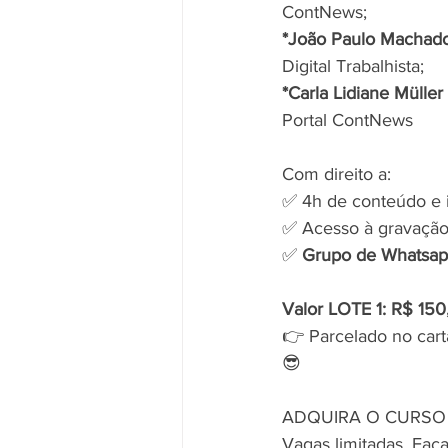
ContNews;
*João Paulo Machad
Digital Trabalhista;
*Carla Lidiane Müller
Portal ContNews
Com direito a:
✅ 4h de conteúdo e i
✅ Acesso à gravação
✅ 
Grupo de Whatsap
Valor LOTE 1: R$ 150
👉 Parcelado no cart
😎
ADQUIRA O CURSO 
Vagas limitadas. Faça 