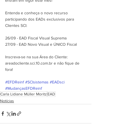
entram em vigor este mês!
Entenda e conheça o novo recurso 
participando dos EADs exclusivos para 
Clientes SCI:
26/09 - EAD Fiscal Visual Suprema
27/09 - EAD Novo Visual e ÚNICO Fiscal
Inscreva-se na sua Área do Cliente: 
areadocliente.sci.10.com.br e não fique de 
fora!
#EFDReinf
#SCIsistemas
#EADsci
#MudançasEFDReinf
Carla Lidiane Müller Moritz
EAD
Notícias