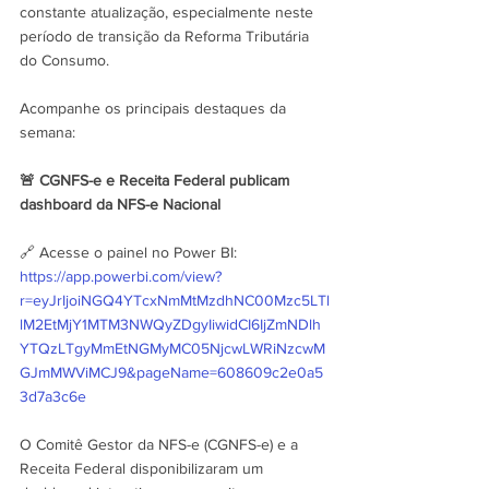
constante atualização, especialmente neste 
período de transição da Reforma Tributária 
do Consumo.
Acompanhe os principais destaques da 
semana:
🚨 CGNFS-e e Receita Federal publicam 
dashboard da NFS-e Nacional
🔗 Acesse o painel no Power BI: 
https://app.powerbi.com/view?
r=eyJrIjoiNGQ4YTcxNmMtMzdhNC00Mzc5LTl
lM2EtMjY1MTM3NWQyZDgyIiwidCI6IjZmNDlh
YTQzLTgyMmEtNGMyMC05NjcwLWRiNzcwM
GJmMWViMCJ9&pageName=608609c2e0a5
3d7a3c6e
O Comitê Gestor da NFS-e (CGNFS-e) e a 
Receita Federal disponibilizaram um 