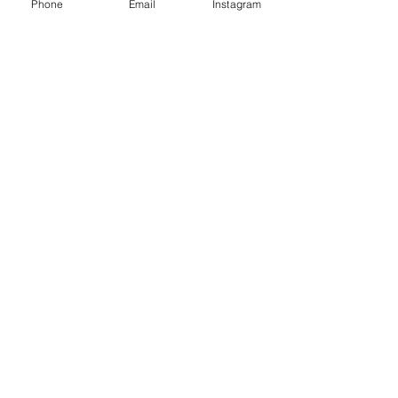
Phone
Email
Instagram
Notícias
Reforma Tributária
Ver tudo
Posts recentes