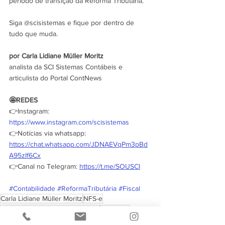
período de transição da Reforma Tributária.
Siga @scisistemas e fique por dentro de 
tudo que muda.
por Carla Lidiane Müller Moritz
analista da SCI Sistemas Contábeis e 
articulista do Portal ContNews
🤩REDES
👉Instagram: 
https://www.instagram.com/scisistemas
👉Notícias via whatsapp: 
https://chat.whatsapp.com/JDNAEVqPm3pBd
A95zIf6Cx
👉Canal no Telegram: 
https://t.me/SOUSCI
#Contabilidade
#ReformaTributária
#Fiscal
Carla Lidiane Müller Moritz
NFS-e
Reforma Tributária do Consumo
CGNFS-e
tributação de investimentos