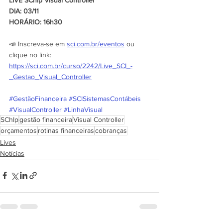
DIA: 03/11
HORÁRIO: 16h30
📣 Inscreva-se em 
sci.com.br/eventos
 ou 
clique no link: 
https://sci.com.br/curso/2242/Live_SCI_-
_Gestao_Visual_Controller
#GestãoFinanceira
#SCISistemasContábeis
#VisualController
#LinhaVisual
SChIp
gestão financeira
Visual Controller
orçamentos
rotinas financeiras
cobranças
Lives
Notícias