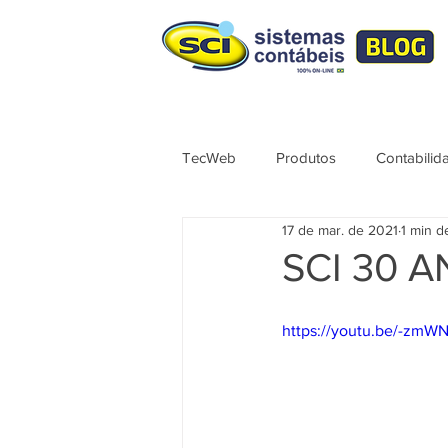
TecWeb
Produtos
Contabilid
17 de mar. de 2021
1 min de
Lives
Cursos ÚNICO
No
SCI 30 A
Contábil
Tributação
Sér
https://youtu.be/-zm
Syndkos
TecWEB
Novo