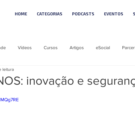
HOME
CATEGORIAS
PODCASTS
EVENTOS
ade
Vídeos
Cursos
Artigos
eSocial
Parcer
 leitura
tícias
Material Especial
Cursos VISUAL
Vagas
NOS: inovação e seguran
ie eSocial_Cleide
Podcast - SCI NEWS
Série SST eSocial
WNMQg7RE
 Visual
Linha Visual
ÚNICO
LGPD 10
Reforma T