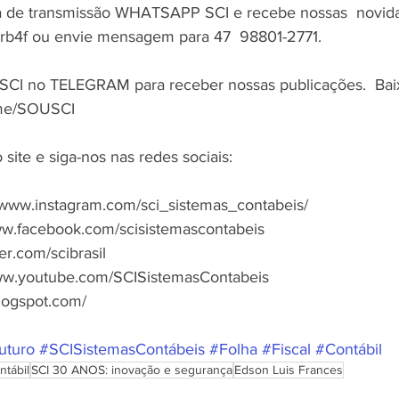
ta de transmissão WHATSAPP SCI e recebe nossas  novida
340rb4f ou envie mensagem para 47  98801-2771.  
SCI no TELEGRAM para receber nossas publicações.  Baix
t.me/SOUSCI  
ite e siga-nos nas redes sociais: 
  
www.instagram.com/sci_sistemas_contabeis/ 
w.facebook.com/scisistemascontabeis 
er.com/scibrasil 
ww.youtube.com/SCISistemasContabeis 
logspot.com/ 
uturo
#SCISistemasContábeis
#Folha
#Fiscal
#Contábil
ntábil
SCI 30 ANOS: inovação e segurança
Edson Luis Frances