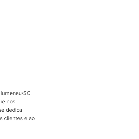
 Blumenau/SC, 
ue nos 
se dedica 
 clientes e ao 