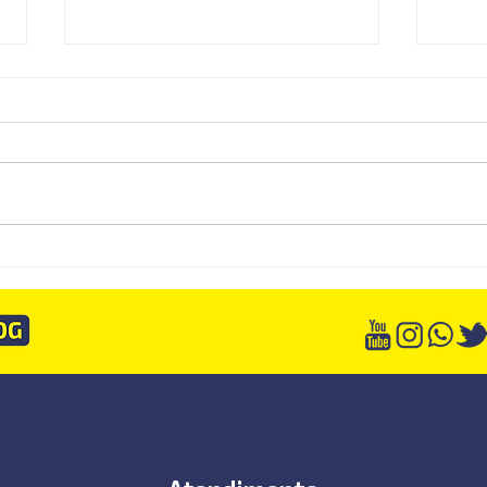
Dashboard SCI: da entrega de
A par
relatórios para a contabilidade
pode
consultiva
nota