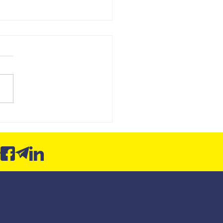
tir de agosto, um erro
 impedir a emissão das
s fiscais da sua empresa