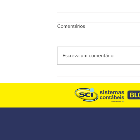
Comentários
Escreva um comentário
Muitas empresas descobrirão
tarde demais que estavam
vendendo pelo preço errado