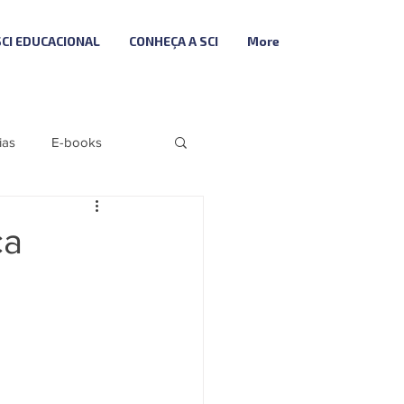
SCI EDUCACIONAL
CONHEÇA A SCI
More
ias
E-books
Folha
Fiscal
ça
Descodifica SCI
ributária