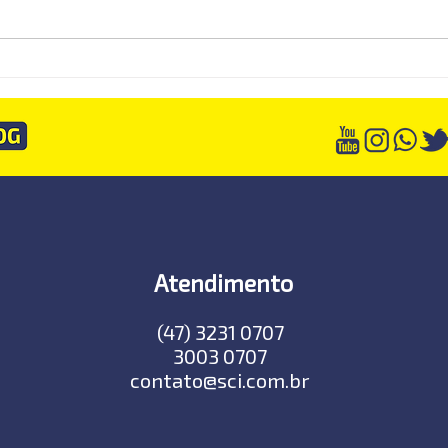
Muitas empresas descobrirão
Dash
tarde demais que estavam
relat
vendendo pelo preço errado
consu
Atendimento
(47) 3231 0707
3003 0707
contato@sci.com.br