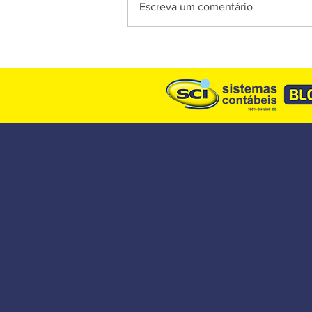
Escreva um comentário
Reforma Tributária: entenda o
que realmente mudou na
obrigatoriedade dos
documentos fiscais