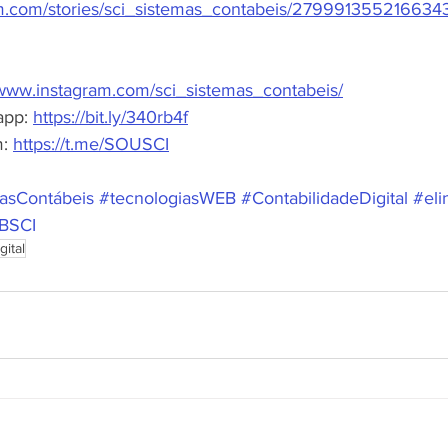
am.com/stories/sci_sistemas_contabeis/279991355216634
/www.instagram.com/sci_sistemas_contabeis/
app: 
https://bit.ly/340rb4f
: 
https://t.me/SOUSCI
asContábeis
#tecnologiasWEB
#ContabilidadeDigital
#eli
BSCI
gital