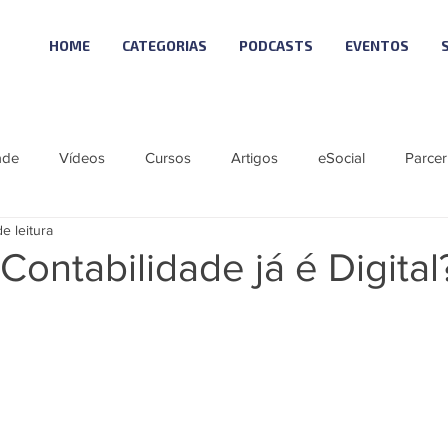
HOME
CATEGORIAS
PODCASTS
EVENTOS
ade
Vídeos
Cursos
Artigos
eSocial
Parcer
de leitura
tícias
Material Especial
Cursos VISUAL
Vagas
Contabilidade já é Digital
ie eSocial_Cleide
Podcast - SCI NEWS
Série SST eSocial
 Visual
Linha Visual
ÚNICO
LGPD 10
Reforma T