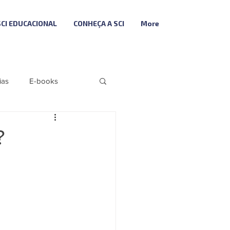
SCI EDUCACIONAL
CONHEÇA A SCI
More
ias
E-books
Folha
Fiscal
?
Descodifica SCI
ributária