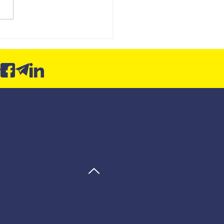
board SCI: da entrega de
órios para a contabilidade
ltiva