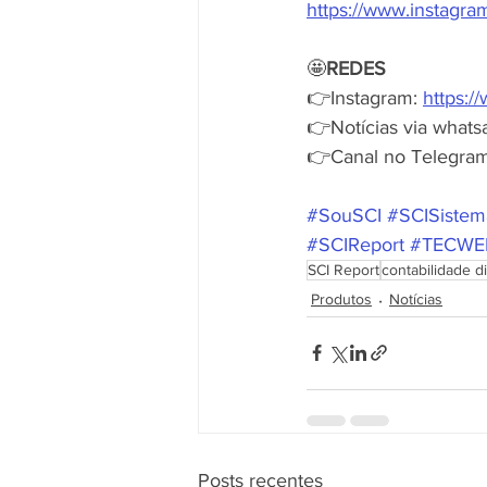
https://www.instagr
🤩
REDES
👉Instagram: 
https:/
👉Notícias via whats
👉Canal no Telegram
#SouSCI
#SCISistem
#SCIReport
#TECWE
SCI Report
contabilidade di
Produtos
Notícias
Posts recentes