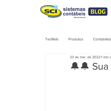
TecWeb
Produtos
Contabilid
23 de mar. de 2022
1 min 
Lives
Cursos ÚNICO
No
🔔🔔 Sua 
Contábil
Tributação
Sér
Syndkos
TecWEB
Novo