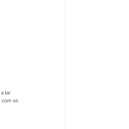
 tal 
a com os 