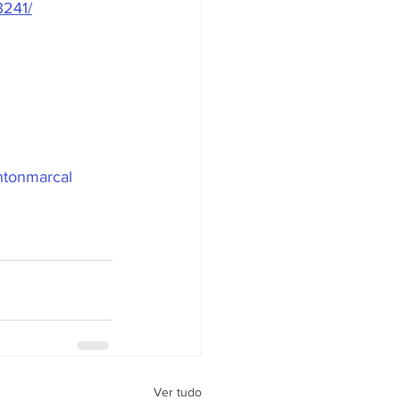
3241/
ntonmarcal
Ver tudo