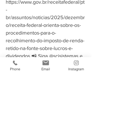
https://www.gov.br/receitafederal/pt
-
br/assuntos/noticias/2025/dezembr
o/receita-federal-orienta-sobre-os-
procedimentos-para-o-
recolhimento-do-imposto-de-renda-
retido-na-fonte-sobre-lucros-e-
dividendos
📲 Siga @scisistemas e
prepare seus clientes sem sufoco.
Phone
Email
Instagram
por Carla Lidiane Müller Moritz
analista da SCI Sistemas Contábeis
e articulista do Portal ContNews 🤩
REDES 👉Instagram:
https://www.instagram.com/scisiste
mas
👉Notícias via whatsapp:
https://chat.whatsapp.com/J0lp5cfn
NeoJP7dVuidHOA
👉Canal no