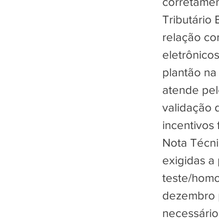
corretamen
Tributário
relação co
eletrônico
plantão na
atende pel
validação 
incentivos 
Nota Técni
exigidas a
teste/homo
dezembro p
necessário