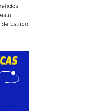
efícios
nesta
a de Estado