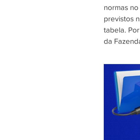
normas no 
previstos 
tabela. Po
da Fazend