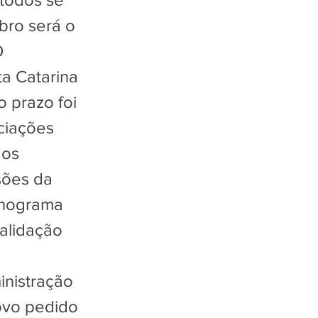
bro será o
O
a Catarina
o prazo foi
ciações
 os
sões da
onograma
validação
s
inistração
ovo pedido