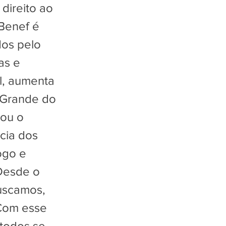
direito ao
cBenef é
idos pelo
as e
l, aumenta
 Grande do
vou o
cia dos
ogo e
"Desde o
buscamos,
 Com esse
todos se