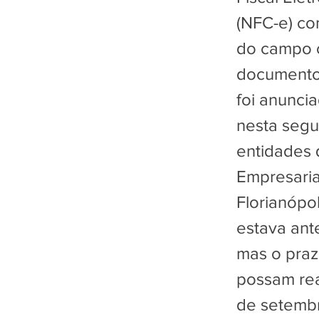
(NFC-e) co
do campo c
documentos
foi anunci
nesta segu
entidades 
Empresaria
Florianópol
estava ant
mas o praz
possam real
de setembr