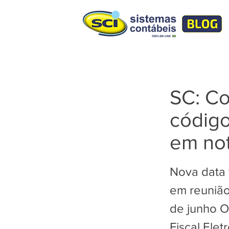
SC: Co
código
em not
Nova data 
em reunião
de junho O
Fiscal Elet