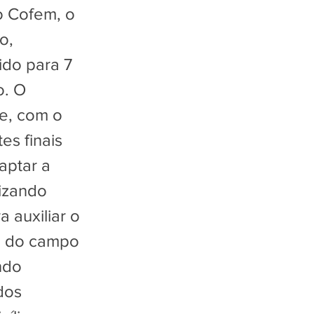
o Cofem, o
o,
ido para 7
o. O
ue, com o
es finais
aptar a
izando
 auxiliar o
to do campo
ndo
dos