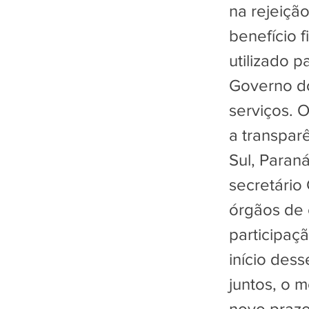
na rejeiçã
benefício 
utilizado p
Governo do
serviços. 
a transpar
Sul, Paran
secretário
órgãos de 
participaç
início des
juntos, o 
novo prazo