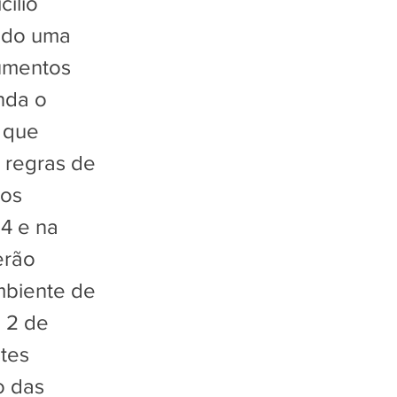
ílio
ando uma
cumentos
nda o
 que
 regras de
aos
24 e na
erão
mbiente de
 2 de
tes
o das