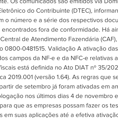
te. Os comunicados são emitidos via Domic
 Eletrônico do Contribuinte (DTEC), inform
m o número e a série dos respectivos do
s encontrados fora de conformidade. Há ai
 Central de Atendimento Fazendária (CAF),
o 0800-0481515. Validação A ativação das
dos campos da NF-e e da NFC-e relativas 
fiscais está definida no Ato DIAT nº 35/20
ca 2019.001 (versão 1.64). As regras que s
 partir de setembro já foram ativadas em a
logação nos últimos dias 4 de novembro e
ara que as empresas possam fazer os tes
s em suas aplicações até a efetiva ativaçã