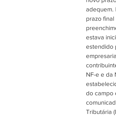
adequem. M
prazo final
preenchime
estava ini
estendido
empresaria
contribuin
NF-e e da 
estabeleci
do campo c
comunicado
Tributária