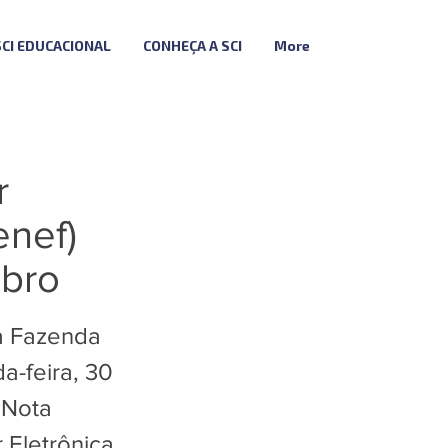
SCI EDUCACIONAL
CONHEÇA A SCI
More
r
enef)
mbro
da Fazenda
a-feira, 30
 Nota
 Eletrônica