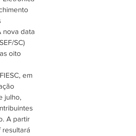
nchimento
s
A nova data
(SEF/SC)
as oito
 FIESC, em
dação
 julho,
tribuintes
. A partir
resultará