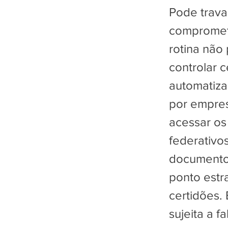
Pode trava
compromete
rotina não
controlar 
automatiza
por empres
acessar os
federativos
documentos
ponto estr
certidões. 
sujeita a f