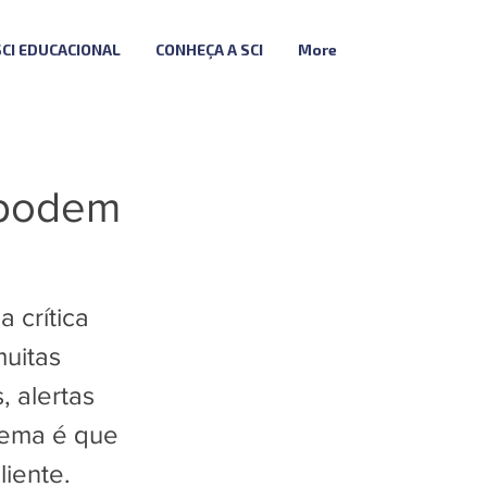
SCI EDUCACIONAL
CONHEÇA A SCI
More
 podem
 crítica
muitas
, alertas
lema é que
iente.