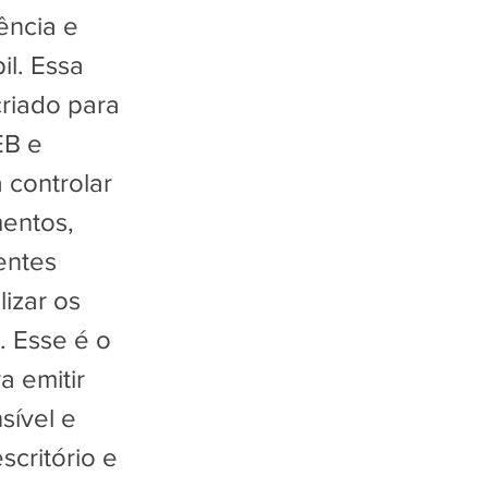
ência e
l. Essa
criado para
EB e
 controlar
entos,
entes
lizar os
. Esse é o
a emitir
sível e
scritório e