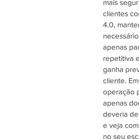
mais segura
clientes c
4.0, mante
necessário
apenas para
repetitiva 
ganha prev
cliente. E
operação p
apenas doc
deveria d
e veja com
no seu escr