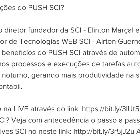
ações do PUSH SCI?
o diretor fundador da SCI - Elinton Marçal e
r de Tecnologias WEB SCI - Airton Guern
 benefícios do PUSH SCI através de autom
 nos processos e execuções de tarefas aut
 noturno, gerando mais produtividade na 
ntábil.
 na LIVE através do link:
https://bit.ly/3lUt
I? Veja com antecedência o passo a pas
ives SCI no neste link:
http://bit.ly/3r5jJ2u
A