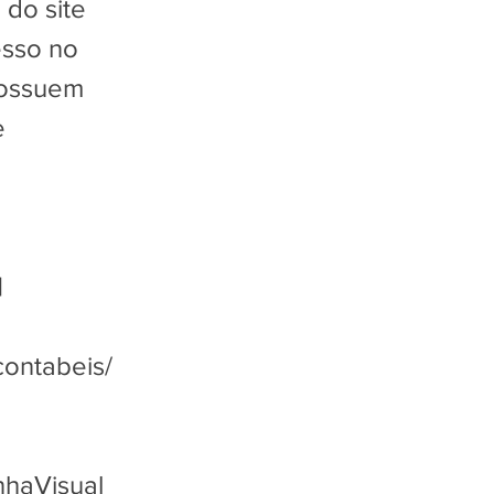
 do site
esso no
possuem
e
|
contabeis/
haVisual