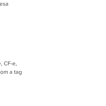
resa
, CF-e,
com a tag