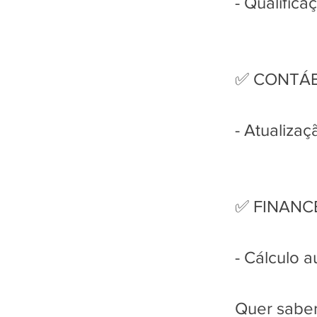
- Qualific
✅ CONTÁB
- Atualizaç
✅ FINANC
- Cálculo 
Quer saber