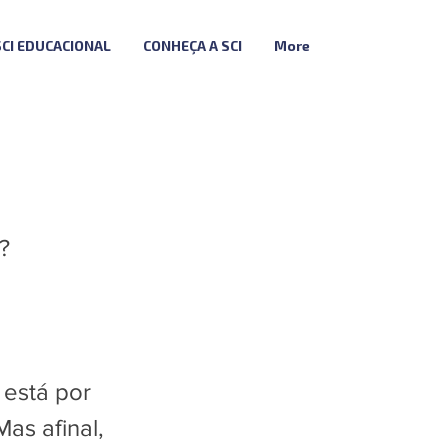
SCI EDUCACIONAL
CONHEÇA A SCI
More
?
está por
as afinal,