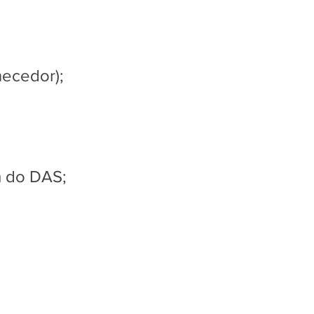
necedor);
m do DAS;