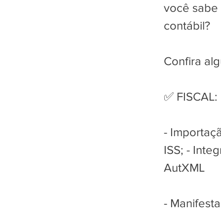
você sabe 
contábil?
Confira al
✅ FISCAL:
- Importaç
ISS; - Inte
AutXML
- Manifesta