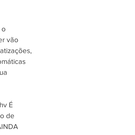
 o
er vão
atizações,
omáticas
sua
5hv
É
so de
INDA