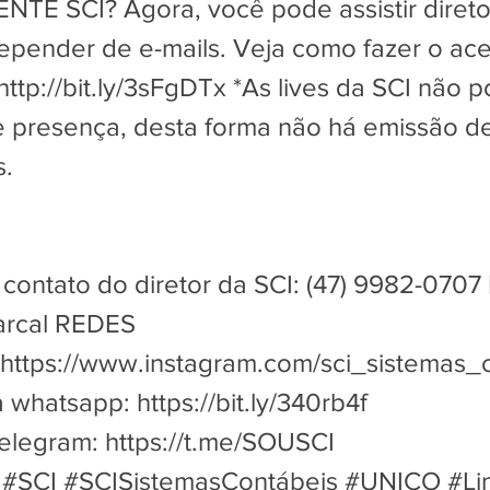
NTE SCI? Agora, você pode assistir direto
epender de e-mails. Veja como fazer o ac
http://bit.ly/3sFgDTx
*As lives da SCI não 
e presença, desta forma não há emissão d
s.
contato do diretor da SCI: (47) 9982-0707 
arcal REDES
https://www.instagram.com/sci_sistemas_
ia whatsapp:
https://bit.ly/340rb4f
Telegram:
https://t.me/SOUSCI
#SCI #SCISistemasContábeis #UNICO #Lin