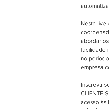
automatiz
Nesta live 
coordenado
abordar os
facilidade
no período
empresa co
Inscreva-se
CLIENTE SC
acesso às l