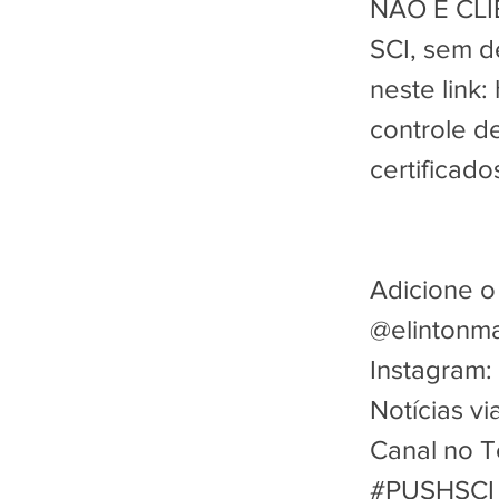
NÃO É CLIE
SCI, sem d
neste link:
controle d
certificado
Adicione o 
@elintonm
Instagram:
Notícias v
Canal no 
#PUSHSCI 