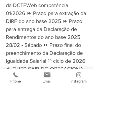
da DCTFWeb competência
01/2026 ⏩ Prazo para extração da
DIRF do ano base 2025 ⏩ Prazo
para entrega da Declaração de
Rendimentos do ano base 2025
28/02 - Sábado ⏩ Prazo final do
preenchimento da Declaração de
Igualdade Salarial 1º ciclo de 2026
⚠️ QUER SAIR DO OPERACIONAL
E SE TORNAR UM PROFISSIONAL
Phone
Email
Instagram
DE ALTA PERFORMANCE NO DP?
💡 Nós temos a solução... Vem pro
MAPA DP!!!
https://lp.atuadp.com.br/inscrever-
mapadp
Ótimo trabalho a todos!
por Jení Carla Fritzke Schülter