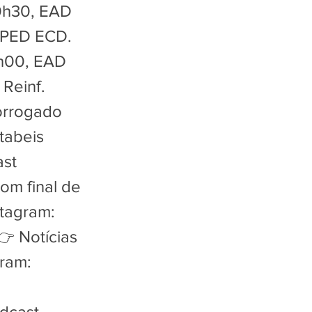
10h30, EAD
 SPED ECD.
0h00, EAD
 Reinf.
orrogado
tabeis
ast
om final de
stagram:
 Notícias
ram:
dcast