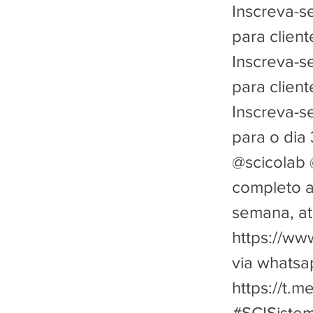
Inscreva-s
para clien
Inscreva-s
para clien
Inscreva-s
para o dia
@scicolab 
completo a
semana, at
https://ww
via whats
https://t.
#SCISistem