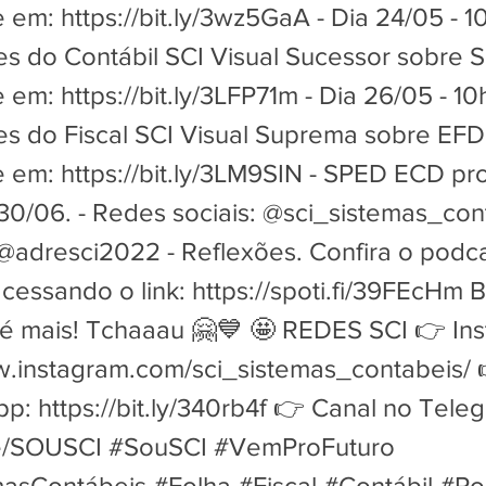
e em:
https://bit.ly/3wz5GaA
- Dia 24/05 - 
tes do Contábil SCI Visual Sucessor sobre
e em:
https://bit.ly/3LFP71m
- Dia 26/05 - 1
tes do Fiscal SCI Visual Suprema sobre EFD
e em:
https://bit.ly/3LM9SIN
- SPED ECD pr
 30/06. - Redes sociais: @sci_sistemas_con
@adresci2022 - Reflexões. Confira o podc
cessando o link:
https://spoti.fi/39FEcHm
B
é mais! Tchaaau 🤗💙 🤩 REDES SCI 👉 In
w.instagram.com/sci_sistemas_contabeis/

app:
https://bit.ly/340rb4f
👉 Canal no Teleg
me/SOUSCI
#SouSCI #VemProFuturo
asContábeis #Folha #Fiscal #Contábil #Po