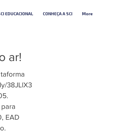
SCI EDUCACIONAL
CONHEÇA A SCI
More
 ar!
lataforma
t.ly/38JLlX3
05.
 para
00, EAD
o.