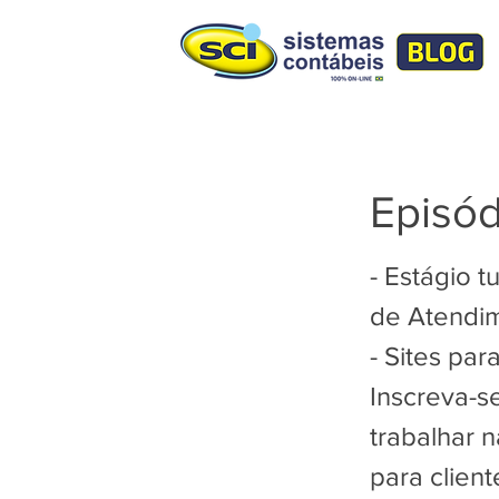
Episód
- Estágio t
de Atendi
- Sites pa
Inscreva-s
trabalhar n
para clien