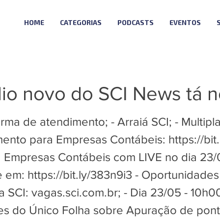
HOME
CATEGORIAS
PODCASTS
EVENTOS
io novo do SCI News tá no
urma de atendimento; - Arraiá SCI; - Multip
mento para Empresas Contábeis:
https://bi
ra Empresas Contábeis com LIVE no dia 23/
e em:
https://bit.ly/383n9i3
- Oportunidades
a SCI: vagas.sci.com.br; - Dia 23/05 - 10h
tes do Único Folha sobre Apuração de pont