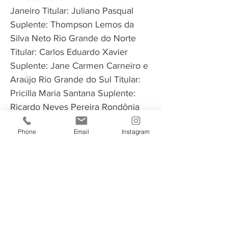
Janeiro Titular: Juliano Pasqual
Suplente: Thompson Lemos da
Silva Neto Rio Grande do Norte
Titular: Carlos Eduardo Xavier
Suplente: Jane Carmen Carneiro e
Araújo Rio Grande do Sul Titular:
Pricilla Maria Santana Suplente:
Ricardo Neves Pereira Rondônia
Titular: Luís Fernando Pereira da
Phone
Email
Instagram
Silva Suplente: Antônio Carlos
Alencar do Nascimento Roraima
Titular: Manoel Sueide Freitas
Suplente: Larissa Góes de Souza
Santa Catarina Titular: Cleverson
Siewert Suplente: Ramon Santos
de Medeiros São Paulo Titular: