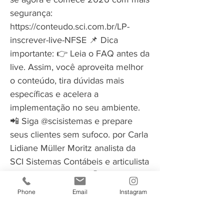
segurança:
https://conteudo.sci.com.br/LP-
inscrever-live-NFSE
📌 Dica
importante: 👉 Leia o FAQ antes da
live. Assim, você aproveita melhor
o conteúdo, tira dúvidas mais
específicas e acelera a
implementação no seu ambiente.
📲 Siga @scisistemas e prepare
seus clientes sem sufoco. por Carla
Lidiane Müller Moritz analista da
SCI Sistemas Contábeis e articulista
do Portal ContNews 🤩REDES 👉
Instagram:
Phone
Email
Instagram
https://www.instagram.com/scisiste
mas
👉Notícias via whatsapp: