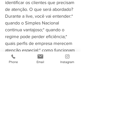
identificar os clientes que precisam
de atenção. O que será abordado?
Durante a live, você vai entender:*
quando o Simples Nacional
continua vantajoso;* quando o
regime pode perder eficiência;*
quais perfis de empresa merecem
atenção especial;* como funcionam
os créditos de IBS e CBS;* como
Phone
Email
Instagram
esses créditos serão informados
nos documentos fiscais;* qual o
impacto dos créditos na
competitividade dos clientes;*
quando avaliar o Simples Nacional
híbrido;* quais impactos essa
escolha pode gerar;* quais clientes
merecem simulação;* como