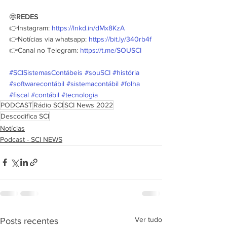
🤩
REDES
👉Instagram: 
https://lnkd.in/dMx8KzA
👉Notícias via whatsapp: 
https://bit.ly/340rb4f
👉Canal no Telegram: 
https://t.me/SOUSCI
#SCISistemasContábeis
#souSCI
#história
#softwarecontábil
#sistemacontábil
#folha
#fiscal
#contábil
#tecnologia
PODCAST
Rádio SCI
SCI News 2022
Descodifica SCI
Notícias
Podcast - SCI NEWS
Ver tudo
Posts recentes