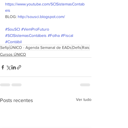
https://www.youtube.com/SCISistemasContab
eis
BLOG: 
http://sousci.blogspot.com/
#SouSCI
#VemProFuturo
#SCISistemasContábeis
#Folha
#Fiscal
#Contábil
Sefip
ÚNICO - Agenda Semanal de EADs
Defis
Rais
Cursos ÚNICO
Ver tudo
Posts recentes