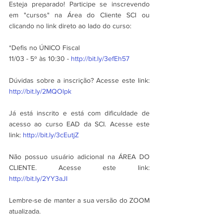
Esteja preparado! Participe se inscrevendo 
em "cursos" na Área do Cliente SCI ou 
clicando no link direto ao lado do curso:
*Defis no ÚNICO Fiscal
11/03 - 5º às 10:30 - 
http://bit.ly/3efEh57
Dúvidas sobre a inscrição? Acesse este link: 
http://bit.ly/2MQOlpk
Já está inscrito e está com dificuldade de 
acesso ao curso EAD da SCI. Acesse este 
link: 
http://bit.ly/3cEutjZ
Não possuo usuário adicional na ÁREA DO 
CLIENTE. Acesse este link: 
http://bit.ly/2YY3aJI
Lembre-se de manter a sua versão do ZOOM 
atualizada.