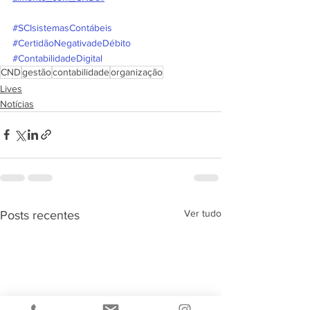
#SCIsistemasContábeis
#CertidãoNegativadeDébito
#ContabilidadeDigital
CND
gestão
contabilidade
organização
Lives
Notícias
Ver tudo
Posts recentes