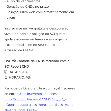
- Aviso de vencimentos
- Geração de CNDs no prazo
- Solução 100% web com armazenamento em 
nuvem
Inscreva-se na live gratuita e descubra ao 
vivo tudo sobre a solução da SCI que te 
ajuda a economizar tempo e ainda ganhar 
mais tranquilidade no seu controle e 
emissão de CNDs!
LIVE 📢 Controle de CNDs facilitado com o 
SCI Report CND
🗓️ DATA: 13/04
⏰ HORÁRIO: 16h
Participe da Live gratuita e conheça! Inscreva-
se em 
sci.com.br/eventos
 ou acesse 
https://sci.com.br/curso/2293/LIVE_SCI_-
_Quer_recuperar_as_horas_perdidas_mens
almente_com_CNDs?