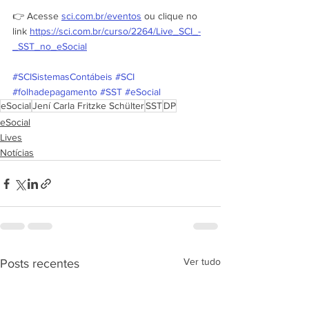
👉 Acesse 
sci.com.br/eventos
 ou clique no 
link 
https://sci.com.br/curso/2264/Live_SCI_-
_SST_no_eSocial
#SCISistemasContábeis
#SCI
#folhadepagamento
#SST
#eSocial
eSocial
Jení Carla Fritzke Schülter
SST
DP
eSocial
Lives
Notícias
Ver tudo
Posts recentes