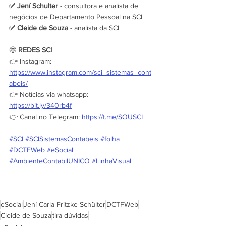
✅ Jení Schulter
 - consultora e analista de 
negócios de Departamento Pessoal na SCI
✅ Cleide de Souza
 - analista da SCI
🤩 
REDES SCI
👉 Instagram: 
https://www.instagram.com/sci_sistemas_cont
abeis/
👉 Notícias via whatsapp: 
https://bit.ly/340rb4f
👉 Canal no Telegram: 
https://t.me/SOUSCI
#SCI
#SCISistemasContabeis
#folha
#DCTFWeb
#eSocial
#AmbienteContabilUNICO
#LinhaVisual
eSocial
Jení Carla Fritzke Schülter
DCTFWeb
Cleide de Souza
tira dúvidas