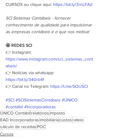
CURSOS ou clique aqui: 
https://bit.ly/3rnLFAd
SCI Sistemas Contábeis - fornecer 
conhecimento de qualidade para impulsionar 
as empresas contábeis é o que nos motiva!
🤩 REDES SCI
👉 Instagram: 
https://www.instagram.com/sci_sistemas_cont
abeis/
👉 Notícias via whatsapp: 
https://bit.ly/340rb4f
👉 Canal no Telegram: 
https://t.me/SOUSCI
#SCI
#SCISistemasContábeis
#ÚNICO
#contábil
#Incorporadoras
ÚNICO Contábil
relatórios
imposto
EAD Incorporadoras
imobiliária
custos
rateio
cálculo de receitas
POC
Cursos