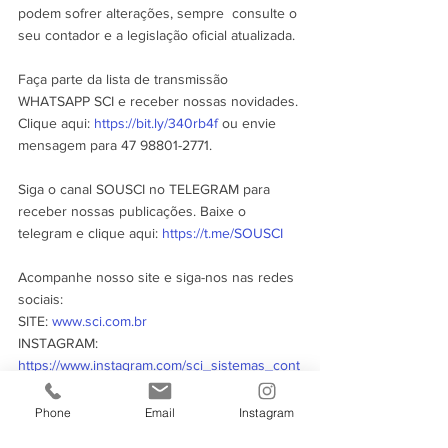
podem sofrer alterações, sempre  consulte o 
seu contador e a legislação oficial atualizada.
Faça parte da lista de transmissão 
WHATSAPP SCI e receber nossas novidades. 
Clique aqui: 
https://bit.ly/340rb4f
 ou envie 
mensagem para 47 98801-2771.
Siga o canal SOUSCI no TELEGRAM para 
receber nossas publicações. Baixe o 
telegram e clique aqui: 
https://t.me/SOUSCI
Acompanhe nosso site e siga-nos nas redes 
sociais:
SITE: 
www.sci.com.br
INSTAGRAM: 
https://www.instagram.com/sci_sistemas_cont
abeis/
FANPAGE: 
Phone
Email
Instagram
https://www.facebook.com/scisistemascontab