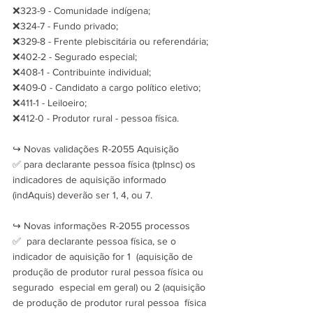
❌323-9 - Comunidade indígena;
❌324-7 - Fundo privado;
❌329-8 - Frente plebiscitária ou referendária;
❌402-2 - Segurado especial;
❌408-1 - Contribuinte individual;
❌409-0 - Candidato a cargo político eletivo;
❌411-1 - Leiloeiro;
❌412-0 - Produtor rural - pessoa física.
↪️ Novas validações R-2055 Aquisição
✅ para declarante pessoa física (tpInsc) os 
indicadores de aquisição informado 
(indAquis) deverão ser 1, 4, ou 7.
↪️ Novas informações R-2055 processos
✅  para declarante pessoa física, se o 
indicador de aquisição for 1  (aquisição de 
produção de produtor rural pessoa física ou 
segurado  especial em geral) ou 2 (aquisição 
de produção de produtor rural pessoa  física 