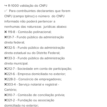
↪️ R-1000 validação do CNPJ
✅  Para contribuintes declarantes que forem 
CNPJ (campo tpInsc) o número  do CNPJ 
informado não poderá pertencer a 
nenhumas das naturezas  jurídicas abaixo:
❌ 119-8 - Comissão polinacional;
❌131-7 - Fundo público da administração 
direta federal;
❌132-5 - Fundo público da administração 
direta estadual ou do Distrito Federal;
❌133-3 - Fundo público da administração 
direta municipal.
❌212-7 - Sociedade em conta de participação;
❌221-6 - Empresa domiciliada no exterior;
❌228-3 - Consórcio de empregadores;
❌303-4 - Serviço notarial e registral - 
Cartório;
❌310-7 - Comissão de conciliação prévia;
❌321-2 - Fundação ou associação 
domiciliada no exterior;