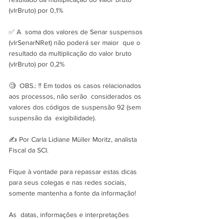
(vlrBruto) por 0,1%
✅ A  soma dos valores de Senar suspensos 
(vlrSenarNRet) não poderá ser maior  que o 
resultado da multiplicação do valor bruto 
(vlrBruto) por 0,2%
🧐  OBS.: ‼️ Em todos os casos relacionados 
aos processos, não serão  considerados os 
valores dos códigos de suspensão 92 (sem 
suspensão da  exigibilidade).
✍️ Por Carla Lidiane Müller Moritz, analista 
Fiscal da SCI.
Fique à vontade para repassar estas dicas 
para seus colegas e nas redes sociais, 
somente mantenha a fonte da informação!
As  datas, informações e interpretações 