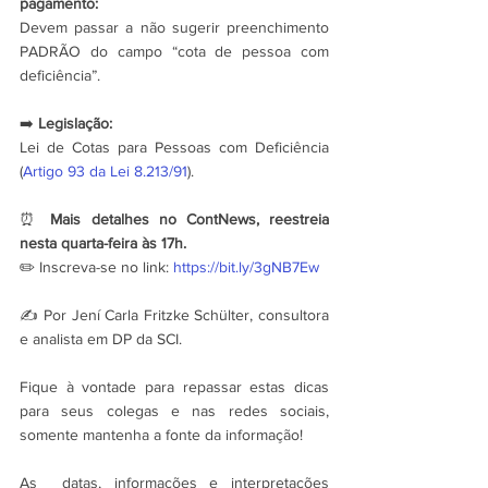
pagamento:
Devem passar a não sugerir preenchimento 
PADRÃO do campo “cota de pessoa com 
deficiência”. 
➡️ 
Legislação:
Lei de Cotas para Pessoas com Deficiência 
(
Artigo 93 da Lei 8.213/91
).
⏰ 
Mais detalhes no ContNews, reestreia 
nesta quarta-feira às 17h.
✏️ Inscreva-se no link: 
https://bit.ly/3gNB7Ew
✍️ Por Jení Carla Fritzke Schülter, consultora 
e analista em DP da SCI.
Fique à vontade para repassar estas dicas 
para seus colegas e nas redes sociais, 
somente mantenha a fonte da informação!
As  datas, informações e interpretações 