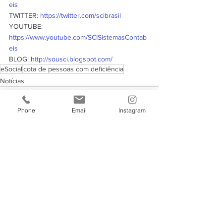
eis
TWITTER: 
https://twitter.com/scibrasil
YOUTUBE: 
https://www.youtube.com/SCISistemasContab
eis
BLOG: 
http://sousci.blogspot.com/
eSocial
cota de pessoas com deficiência
Notícias
Phone
Email
Instagram
Ver tudo
Posts recentes