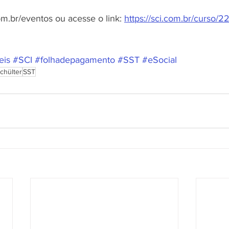
m.br/eventos ou acesse o link: 
https://sci.com.br/curso/
eis
#SCI
#folhadepagamento
#SST
#eSocial
Schülter
SST