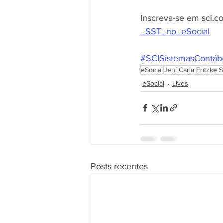
Inscreva-se em sci.co
_SST_no_eSocial
#SCISistemasContáb
eSocial
Jení Carla Fritzke 
eSocial
Lives
Posts recentes