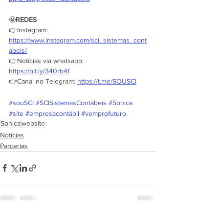
🤩
REDES
👉Instagram: 
https://www.instagram.com/sci_sistemas_cont
abeis/
👉Notícias via whatsapp: 
https://bit.ly/340rb4f
👉Canal no Telegram: 
https://t.me/SOUSCI
#souSCI
#SCISistemasContábeis
#Sonica
#site
#empresacontábil
#vemprofuturo
Sonica
website
Notícias
Parcerias