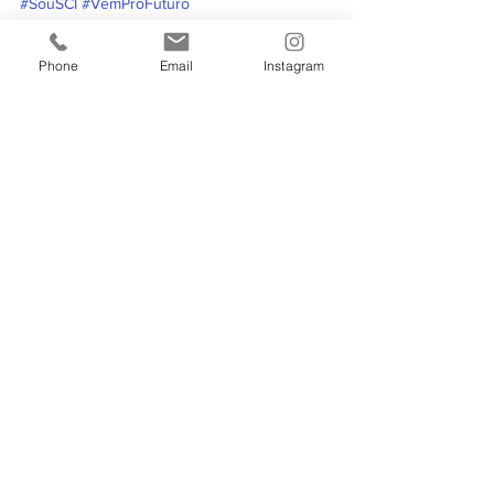
#SouSCI
#VemProFuturo
#SCISistemasContábeis
#eSocial
#SócioPróLaborista
Phone
Email
Instagram
FGTS
Sócio pró-laborista no eSocial
eSocial
Notícias
Ver tudo
Posts recentes