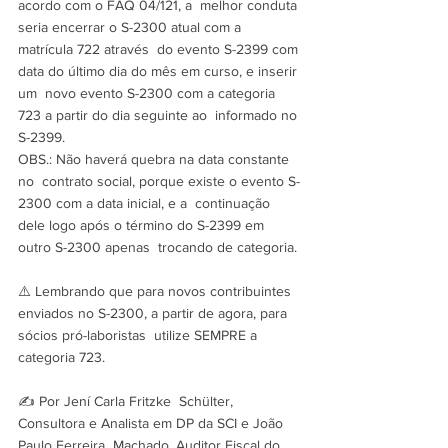
acordo com o FAQ 04/121, a  melhor conduta 
seria encerrar o S-2300 atual com a 
matrícula 722 através  do evento S-2399 com 
data do último dia do mês em curso, e inserir 
um  novo evento S-2300 com a categoria 
723 a partir do dia seguinte ao  informado no 
S-2399.
OBS.: Não haverá quebra na data constante 
no  contrato social, porque existe o evento S-
2300 com a data inicial, e a  continuação 
dele logo após o término do S-2399 em 
outro S-2300 apenas  trocando de categoria.
⚠️ Lembrando que para novos contribuintes  
enviados no S-2300, a partir de agora, para 
sócios pró-laboristas  utilize SEMPRE a 
categoria 723.
✍️ Por Jení Carla Fritzke  Schülter, 
Consultora e Analista em DP da SCI e João 
Paulo Ferreira  Machado, Auditor Fiscal do 