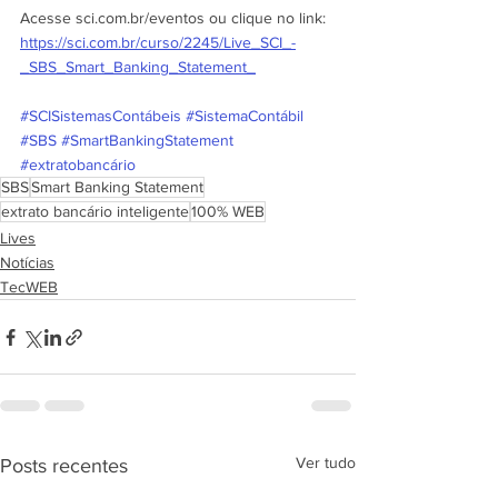
Acesse sci.com.br/eventos ou clique no link: 
https://sci.com.br/curso/2245/Live_SCI_-
_SBS_Smart_Banking_Statement_
#SCISistemasContábeis
#SistemaContábil
#SBS
#SmartBankingStatement
#extratobancário
SBS
Smart Banking Statement
extrato bancário inteligente
100% WEB
Lives
Notícias
TecWEB
Ver tudo
Posts recentes