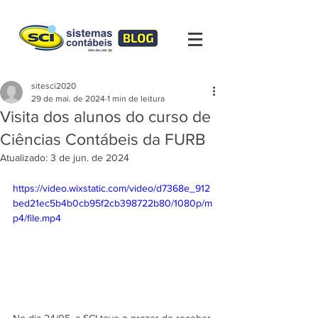
sitesci2020
29 de mai. de 2024
1 min de leitura
Visita dos alunos do curso de
Ciências Contábeis da FURB
Atualizado:
3 de jun. de 2024
https://video.wixstatic.com/video/d7368e_912
bed21ec5b4b0cb95f2cb398722b80/1080p/m
p4/file.mp4
No dia 24/05, a SCI teve o prazer de receber 