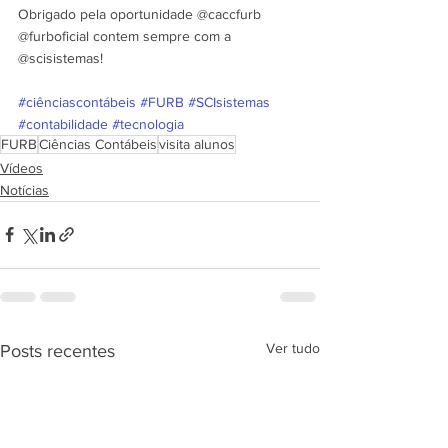
Obrigado pela oportunidade @caccfurb 
@furboficial contem sempre com a 
@scisistemas!
#ciênciascontábeis
#FURB
#SCIsistemas
#contabilidade
#tecnologia
FURB
Ciências Contábeis
visita alunos
Vídeos
Notícias
Ver tudo
Posts recentes