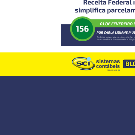
Descodifica SCI
Syndkos
Reforma Tributária