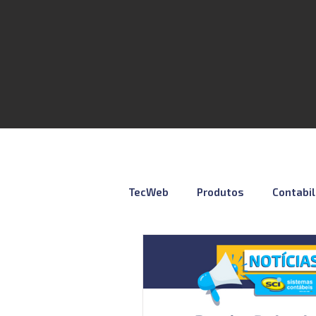
TecWeb
Produtos
Contabi
Lives
Cursos ÚNICO
N
Contábil
Tributação