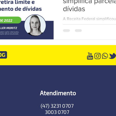
simplifica parce
dívidas
TecWEB
Novo Visual
Linha Visual
ÚNICO
A Receita Federal simplifico
agora os parcelamentos simpl
realizados sem limite de valor
Atendimento
(47) 3231 0707
3003 0707