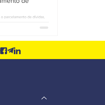
lamento de
LGPD 10
u o parcelamento de dívidas,
ificados poderão ser
...