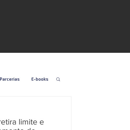
Parcerias
E-books
Folha
Fiscal
etira limite e
Social