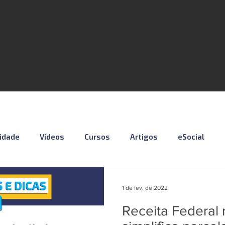
lidade
Vídeos
Cursos
Artigos
eSocial
otícias
Material Especial
Cursos VISUAL
Vagas
1 de fev. de 2022
Receita Federal r
Série eSocial_Cleide
Podcast - SCI NEWS
Série SST e