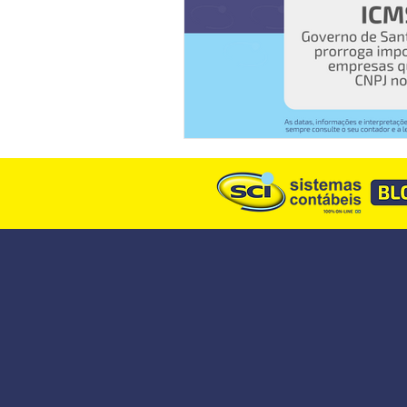
Descodifica SCI
Syndkos
Reforma Tributária