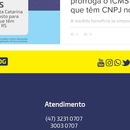
prorroga o ICMS
que têm CNPJ n
TecWEB
Novo Visual
Linha Visual
ÚNICO
A medida beneficia as empr
Tributação com unidades nos
estado de calamidade pública 
Atendimento
(47) 3231 0707
3003 0707