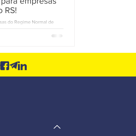
 para empresas
o RS!
LGPD 10
esas do Regime Normal de
 municípios que tiveram
e...