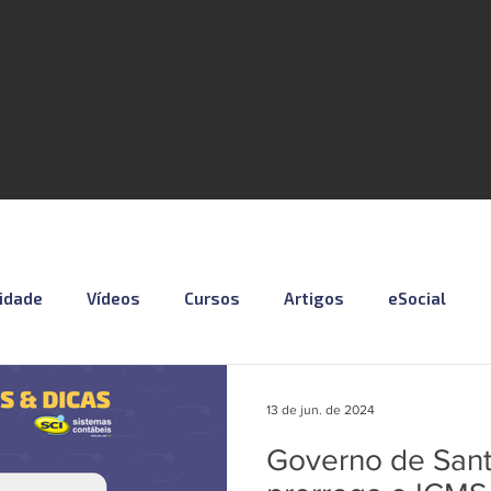
lidade
Vídeos
Cursos
Artigos
eSocial
otícias
Material Especial
Cursos VISUAL
Vagas
13 de jun. de 2024
Governo de Sant
Série eSocial_Cleide
Podcast - SCI NEWS
Série SST e