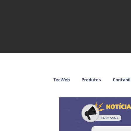
TecWeb
Produtos
Contabi
Lives
Cursos ÚNICO
N
Contábil
Tributação