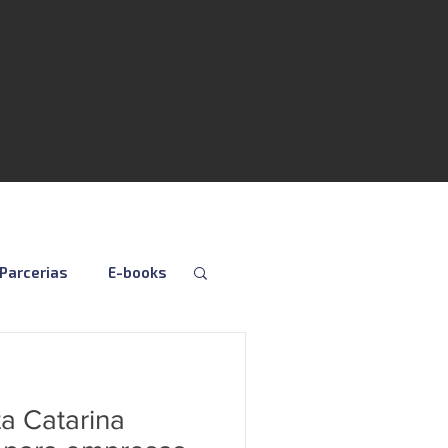
Parcerias
E-books
Folha
Fiscal
a Catarina
Social