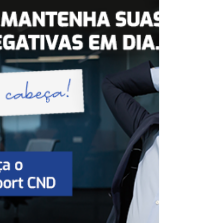
entos_da_EFD-Reinf_-
_A_SCI_te_ajuda_a_esta...