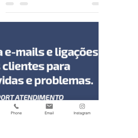
se desse problema! 😌
Venha descobrir ao vivo, no dia 14/09 às
16h15, como o SCI Report CND automatiza o
seu controle de Certidões e torna a sua
gestão muito...
Phone
Email
Instagram