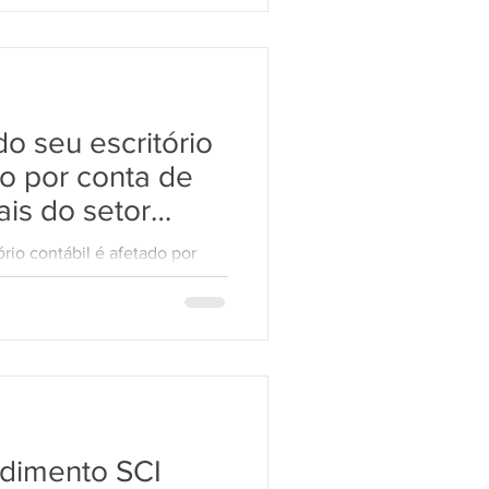
 seu escritório
do por conta de
is do setor
io contábil é afetado por
o setor Fiscal? A ferramenta
ndimento SCI