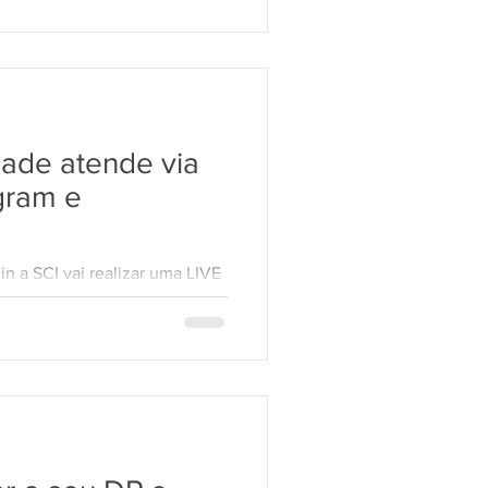
dade atende via
gram e
n a SCI vai realizar uma LIVE
 público sobre Multiplataforma