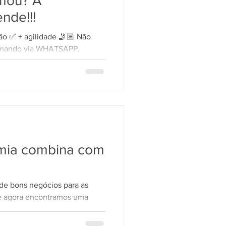
hamou? A
nde!!!
ão ✅ + agilidade 🤳🏽 Não
hamando via WHATSAPP,
CEBOOK,...
mia combina com
de bons negócios para as
 e agora encontramos uma
ar o...