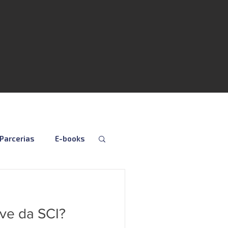
Parcerias
E-books
Folha
Fiscal
ive da SCI?
Social