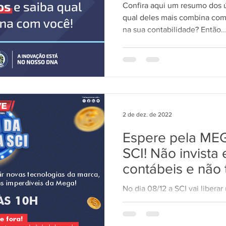
Confira aqui um resumo dos 
qual deles mais combina com
na sua contabilidade? Então..
TecWEB
Novo Visual
Linha Visual
ÚNICO
2 de dez. de 2022
Espere pela ME
SCI! Não invista
contábeis e não
sistema agora.
No dia 08/12 a SCI vai liberar
exclusiva para participantes 
tecnologias contábeis, ao...