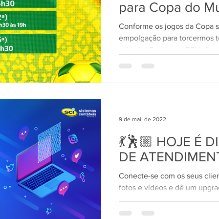
para Copa do M
Conforme os jogos da Copa s
empolgação para torcermos t
seleção! Por isso, a SCI infor
9 de mai. de 2022
💃🕺🏼 HOJE É D
DE ATENDIMENT
Conecte-se com os seus clien
fotos e vídeos e dê um upgr
Automatize a entrada de...