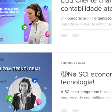
🙋🏾‍♀️ Cliente c
contabilidade ate
✅ - burocracia ✅ + organizaç
importa se o cliente está c
TELEGRAM, INSTAGRAM, FA
3 de mai. de 2022
🤑Na SCI econo
tecnologia!
A SCI está sempre em busca 
empresas de contabilidades
solução genial para revolucion