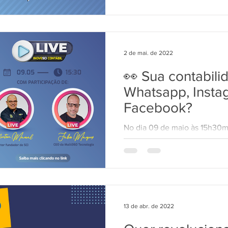
2 de mai. de 2022
👀 Sua contabili
Whatsapp, Insta
Facebook?
No dia 09 de maio às 15h30mi
ao vivo, gratuita e aberta ao
de Atendimento para...
13 de abr. de 2022