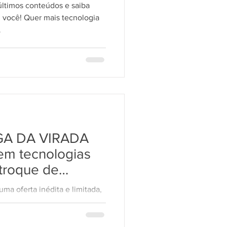
últimos conteúdos e saiba
 você! Quer mais tecnologia
.
LGPD 10
GA DA VIRADA
 em tecnologias
 troque de
 uma oferta inédita e limitada,
da Live. As melhores