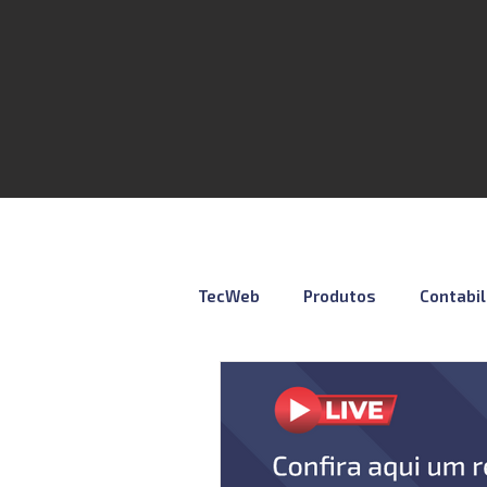
TecWeb
Produtos
Contabi
Lives
Cursos ÚNICO
N
Contábil
Tributação