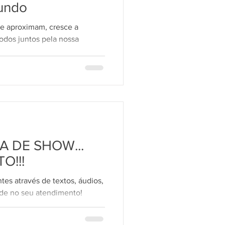
undo
e aproximam, cresce a
odos juntos pela nossa
ma que...
IA DE SHOW...
O!!!
tes através de textos, áudios,
ade no seu atendimento!