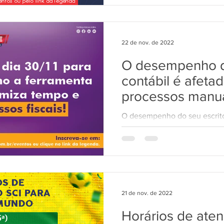
22 de nov. de 2022
O desempenho do
contábil é afeta
processos manua
Fiscal?
O desempenho do seu escritór
conta de processos manuais d
PUSH da SCI pode te...
21 de nov. de 2022
Horários de ate