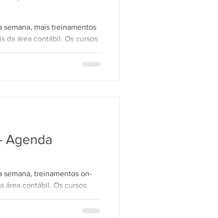
ta semana, mais treinamentos
is da área contábil. Os cursos
SCI, que disponibiliza
s para clientes em todo o
 SCI VISUAL Practice -
 (quarta-feira) Horário: 09h30
uegN 📌 NV/ÚNICO Fiscal -
uarta-feira) Horário: 10h30
qTZo Com
- Agenda
a semana, treinamentos on-
da área contábil. Os cursos
SCI, que disponibiliza
s para clientes em todo o