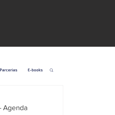
Parcerias
E-books
Folha
Fiscal
- Agenda
Social