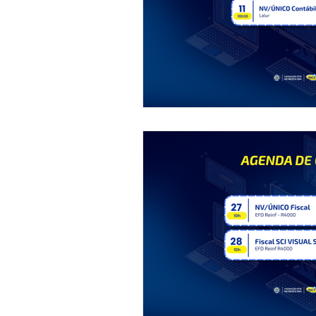
Descodifica SCI
Syndkos
Reforma Tributária