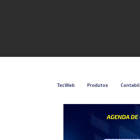
TecWeb
Produtos
Contabi
Lives
Cursos ÚNICO
N
Contábil
Tributação