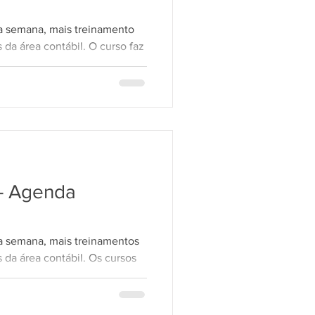
ta semana, mais treinamento
LGPD 10
s da área contábil. O curso faz
que disponibiliza conteúdos
tes em todo o Brasil.
ábil - Lalur Data: 11/08
scrição: https://bit.ly/4hgIq9n
ode ser feita diretamente
aba Cursos, ou pelos links
- Agenda
ta semana, mais treinamentos
s da área contábil. Os cursos
SCI, que disponibiliza
s para clientes em todo o
ICO Fiscal - EFD Reinf -