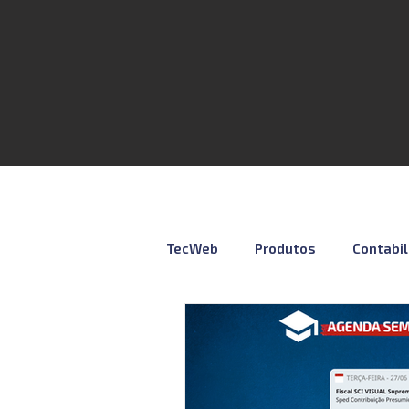
TecWeb
Produtos
Contabi
Lives
Cursos ÚNICO
N
Contábil
Tributação