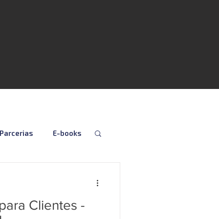
Parcerias
E-books
Folha
Fiscal
ara Clientes -
Social