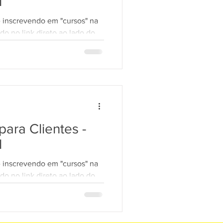
l
e inscrevendo em "cursos" na
LGPD 10
do no link direto ao lado do
ara Clientes -
l
e inscrevendo em "cursos" na
do no link direto ao lado do