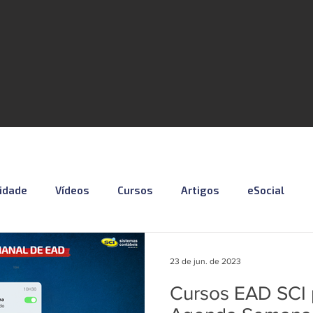
lidade
Vídeos
Cursos
Artigos
eSocial
otícias
Material Especial
Cursos VISUAL
Vagas
23 de jun. de 2023
Cursos EAD SCI p
Série eSocial_Cleide
Podcast - SCI NEWS
Série SST e