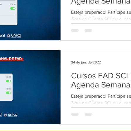
Agenda Semana
Esteja preparado! Participe s
TecWEB
Novo Visual
Linha Visual
ÚNICO
Área do Cliente SCI ou clican
curso: *Fiscal SCI...
24 de jun. de 2022
Cursos EAD SCI p
Agenda Semana
Esteja preparado! Participe s
Área do Cliente SCI ou clican
curso: *Dime/SC Anual...