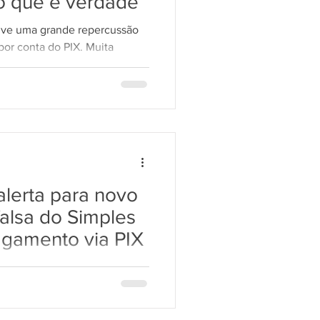
o que é verdade
ouve uma grande repercussão
LGPD 10
por conta do PIX. Muita
alerta para novo
alsa do Simples
agamento via PIX
ento simulando um
o Simples Nacional (DAS) é
 com...