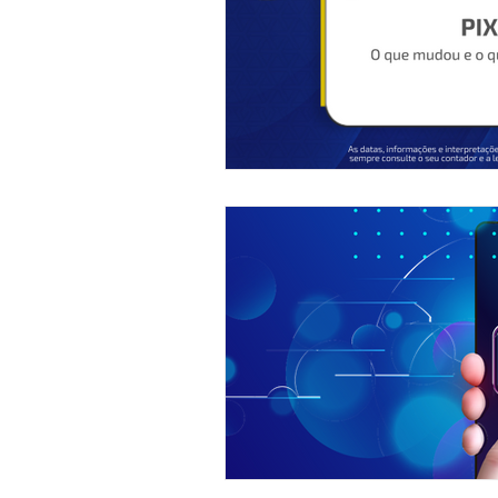
Descodifica SCI
Syndkos
Reforma Tributária