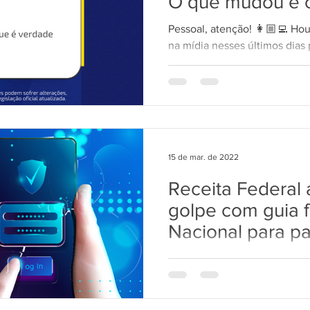
O que mudou e 
Pessoal, atenção! 👩🏼‍💻 H
TecWEB
Novo Visual
Linha Visual
ÚNICO
na mídia nesses últimos dias 
desinformação, golpistas...
15 de mar. de 2022
Receita Federal 
golpe com guia f
Nacional para p
Espécie de guia para pagam
Documento de Arrecadação d
enviada por correspondência,