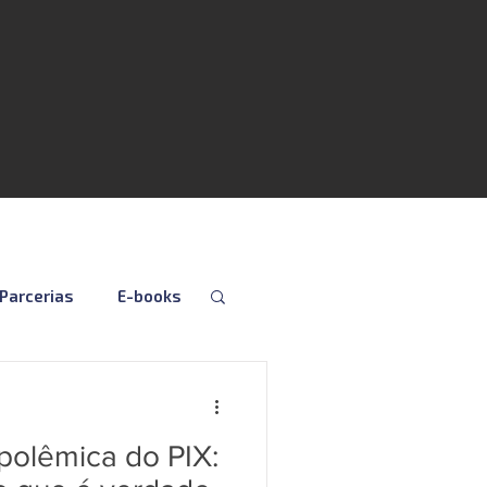
Parcerias
E-books
Folha
Fiscal
olêmica do PIX:
Social