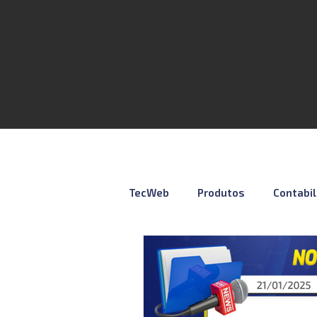
TecWeb
Produtos
Contabi
Lives
Cursos ÚNICO
N
Contábil
Tributação