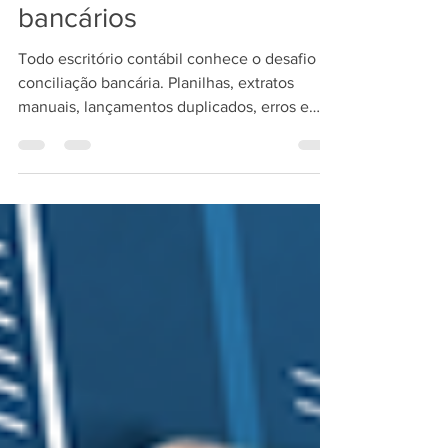
busca de extratos
bancários
Todo escritório contábil conhece o desafio da
conciliação bancária. Planilhas, extratos
manuais, lançamentos duplicados, erros e
atrasos nas entregas fazem parte da rotina de
quem ainda não conseguiu automatizar o
processo. Mas essa realidade está prestes a
mudar. No dia 28 de outubro, às 15h, a SCI
realiza um evento ao vivo e gratuito para
apresentar as novas funcionalidades do SBS –
Smart Bank Statement, agora com integração
via Open Finance. O encontro vai mostrar, na
prát