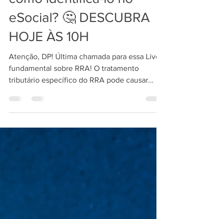
Você sabe o que é RRA e
como identificá-lo no
eSocial? 🤔 DESCUBRA
HOJE ÀS 10H
Atenção, DP! Última chamada para essa Live
fundamental sobre RRA! O tratamento
tributário específico do RRA pode causar
dúvidas 😕 e até...