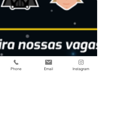
Phone
Email
Instagram
13 de mar. de 2023
1 min de leitura
Já imaginou os