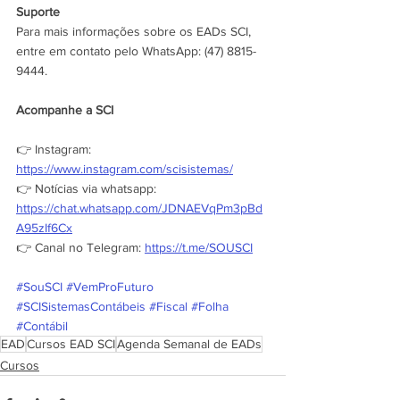
Suporte
Para mais informações sobre os EADs SCI, 
entre em contato pelo WhatsApp: (47) 8815-
9444.
Acompanhe a SCI
👉 Instagram: 
https://www.instagram.com/scisistemas/
👉 Notícias via whatsapp: 
https://chat.whatsapp.com/JDNAEVqPm3pBd
A95zIf6Cx
👉 Canal no Telegram: 
https://t.me/SOUSCI
#SouSCI
#VemProFuturo
#SCISistemasContábeis
#Fiscal
#Folha
#Contábil
EAD
Cursos EAD SCI
Agenda Semanal de EADs
Cursos