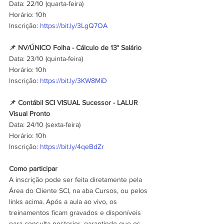
Data: 22/10 (quarta-feira)
Horário: 10h
Inscrição: 
https://bit.ly/3LgQ7OA
📌 NV/ÚNICO Folha - Cálculo de 13° Salário
Data: 23/10 (quinta-feira)
Horário: 10h
Inscrição: 
https://bit.ly/3KW8MiD
📌 Contábil SCI VISUAL Sucessor - LALUR 
Visual Pronto
Data: 24/10 (sexta-feira)
Horário: 10h
Inscrição: 
https://bit.ly/4qeBdZr
Como participar
A inscrição pode ser feita diretamente pela 
Área do Cliente SCI, na aba Cursos, ou pelos 
links acima. Após a aula ao vivo, os 
treinamentos ficam gravados e disponíveis 
para consulta posterior, garantindo que os 