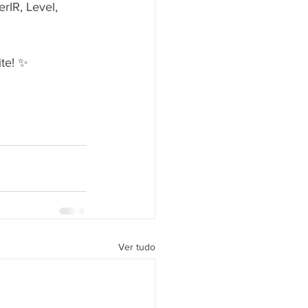
rIR, Level, 
ite! ✨
Ver tudo