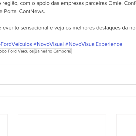
 região, com o apoio das empresas parceiras Omie, Confe
 e Portal ContNews.
e evento sensacional e veja os melhores destaques da no
FordVeículos
#NovoVisual
#NovoVisualExperience
obo Ford Veículos
Balneário Camboriú