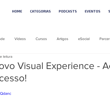
HOME
CATEGORIAS
PODCASTS
EVENTOS
ade
Vídeos
Cursos
Artigos
eSocial
Parcer
e leitura
tícias
Material Especial
Cursos VISUAL
Vagas
ovo Visual Experience - A
cesso!
ie eSocial_Cleide
Podcast - SCI NEWS
Série SST eSocial
kYQdanc
 Visual
Linha Visual
ÚNICO
LGPD 10
Reforma T