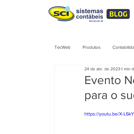
TecWeb
Produtos
Contabilid
24 de abr. de 2023
1 min d
Lives
Cursos ÚNICO
No
Evento N
para o su
Contábil
Tributação
Sér
https://youtu.be/X-L6
Syndkos
TecWEB
Novo