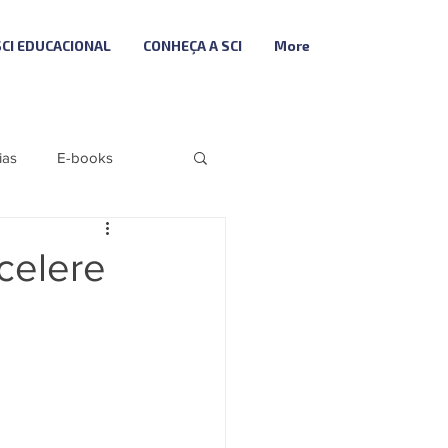
SCI EDUCACIONAL
CONHEÇA A SCI
More
ias
E-books
Folha
Fiscal
celere
Descodifica SCI
ributária