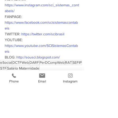
https://www.instagram.com/sci_sistemas_cont
abeis/
FANPAGE: 
https://www.facebook.com/scisistemascontab
eis
TWITTER: 
https://twitter.com/scibrasil
YOUTUBE: 
https://www.youtube.com/SCISistemasContab
eis
BLOG: 
http://sousci.blogspot.com/
eSocial
DCTFWeb
DARF
PerDCompWeb
RAT
SEFIP
STF
Salário Maternidade
Notícias
Phone
Email
Instagram
Ver tudo
Posts recentes