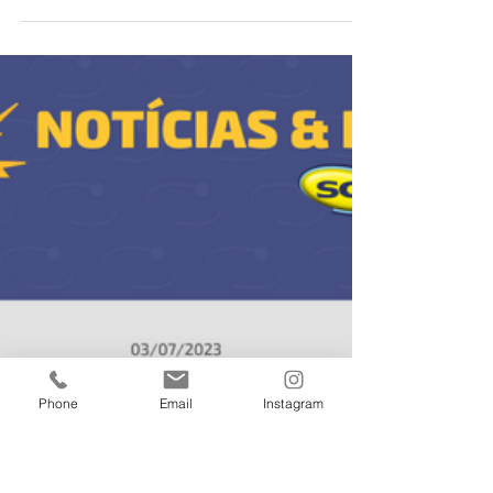
economizar o seu precioso tempo ✨💻⏰
Confira no vídeo! Com o recurso Sicalc WEB,
você gera guias...
Phone
Email
Instagram