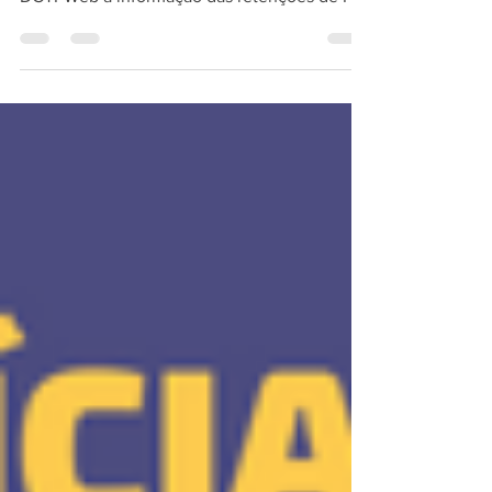
A partir do período de apuração (PA) Janeiro
de 2024, passaremos a ter dentro da
DCTFWeb a informação das retenções de PIS,
Cofins, CSLL...