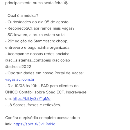
principalmente numa sexta-feira 🚀
- Qual é a música? 
- Curiosidades do dia 05 de agosto.
- Reconect-SCI: abriremos mais vagas?
- SCIlloween, a bruxa estará solta!
- 29ª edição do Stammtisch: chopp, 
entrevero e baguncinha organizada.
- Acompanhe nossas redes sociais: 
@sci_sistemas_contabeis @scicolab 
@adresci2022
- Oportunidades em nosso Portal de Vagas: 
vagas.sci.com.br
- Dia 10/08 às 10h - EAD para clientes do 
ÚNICO Contábil sobre Sped ECF. Inscreva-se 
em: 
https://bit.ly/3zY1gMe
- Jô Soares, frases e reflexões.
Confira o episódio completo acessando o 
link: 
https://spoti.fi/3vHRaNd