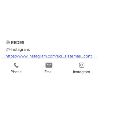
🤩 
REDES
👉Instagram: 
https://www.instagram.com/sci_sistemas_cont
abeis/
👉Notícias via whatsapp: 
Phone
Email
Instagram
https://bit.ly/340rb4f
👉Canal no Telegram: 
https://t.me/SOUSCI
#souSCI
#SCISistemasContábeis
homenagem colaboradores
Notícias