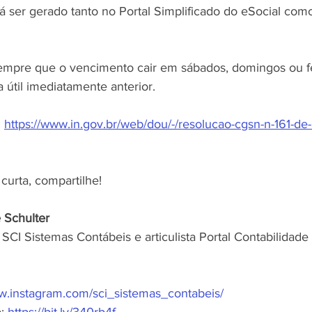
 ser gerado tanto no Portal Simplificado do eSocial co
mpre que o vencimento cair em sábados, domingos ou fe
a útil imediatamente anterior.
 
https://www.in.gov.br/web/dou/-/resolucao-cgsn-n-161-de
curta, compartilhe!
e Schulter
SCI Sistemas Contábeis e articulista Portal Contabilidade
ww.instagram.com/sci_sistemas_contabeis/
: 
https://bit.ly/340rb4f