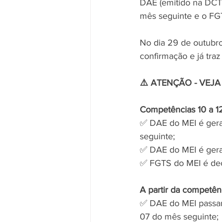
DAE (emitido na DCTF
mês seguinte e o FG
No dia 29 de outubro
confirmação e já traz
⚠️ ATENÇÃO - VEJA
Competências 10 a 1
✅ DAE do MEI é gera
seguinte;
✅ DAE do MEI é gera
✅ FGTS do MEI é decl
A partir da competên
✅ DAE do MEI passar
07 do mês seguinte;