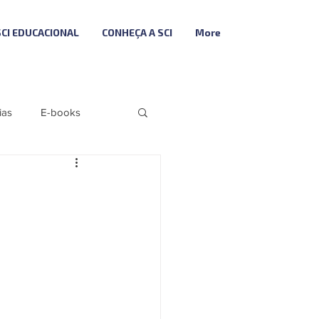
SCI EDUCACIONAL
CONHEÇA A SCI
More
ias
E-books
Folha
Fiscal
Descodifica SCI
ributária