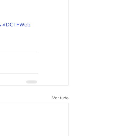
s
#DCTFWeb
Ver tudo