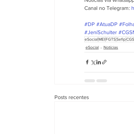
Canal no Telegram: 
h
#DP
#AtuaDP
#Folh
#JeníSchulter
#CGS
eSocial
MEI
FGTS
Sefip
CG
eSocial
Notícias
Posts recentes