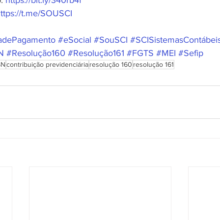
ttps://t.me/SOUSCI
adePagamento
#eSocial
#SouSCI
#SCISistemasContábei
N
#Resolução160
#Resolução161
#FGTS
#MEI
#Sefip
SN
contribuição previdenciária
resolução 160
resolução 161