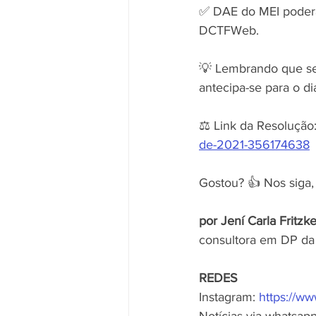
✅ DAE do MEI poderá
DCTFWeb.
💡 Lembrando que se
antecipa-se para o di
⚖️ Link da Resolução:
de-2021-356174638
Gostou? 👍 Nos siga, 
por Jení Carla Fritzk
consultora em DP da 
REDES
Instagram: 
https://w
Notícias via whatsapp