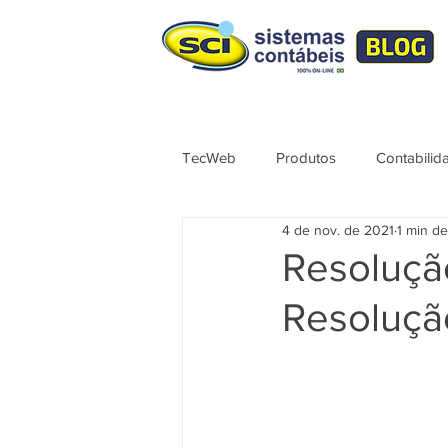
TecWeb
Produtos
Contabilid
4 de nov. de 2021
1 min de
Lives
Cursos ÚNICO
No
Resolução
Resoluçã
Contábil
Tributação
Sér
Syndkos
TecWEB
Novo