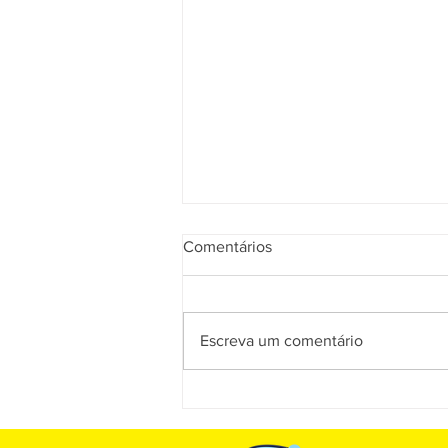
Comentários
Escreva um comentário
Muitas empresas descobrirão
tarde demais que estavam
vendendo pelo preço errado