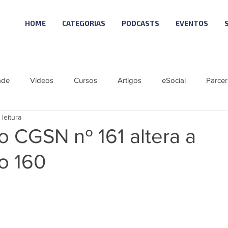
HOME
CATEGORIAS
PODCASTS
EVENTOS
ade
Vídeos
Cursos
Artigos
eSocial
Parcer
 leitura
tícias
Material Especial
Cursos VISUAL
Vagas
 CGSN nº 161 altera a
o 160
ie eSocial_Cleide
Podcast - SCI NEWS
Série SST eSocial
 Visual
Linha Visual
ÚNICO
LGPD 10
Reforma T